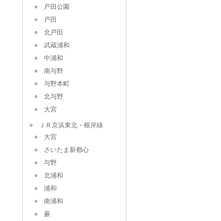
戸田公園
戸田
北戸田
武蔵浦和
中浦和
南与野
与野本町
北与野
大宮
ＪＲ京浜東北・根岸線
大宮
さいたま新都心
与野
北浦和
浦和
南浦和
蕨