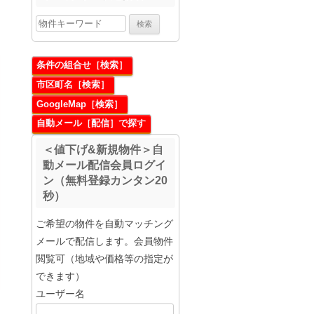
条件の組合せ［検索］
市区町名［検索］
GoogleMap［検索］
自動メール［配信］で探す
＜値下げ&新規物件＞自
動メール配信会員ログイ
ン（無料登録カンタン20
秒）
ご希望の物件を自動マッチング
メールで配信します。会員物件
閲覧可（地域や価格等の指定が
できます）
ユーザー名