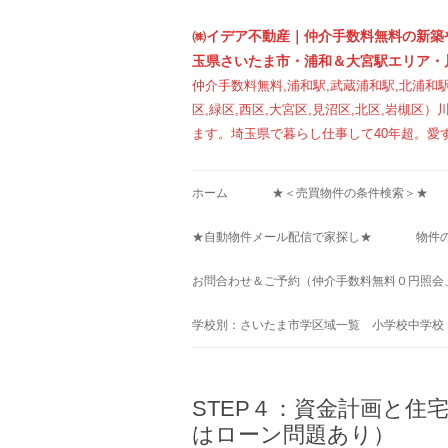
㈱イデア不動産｜仲介手数料無料の新築
玉県さいたま市・浦和＆大宮駅エリア・
仲介手数料無料,浦和駅,武蔵浦和駅,北浦和駅
区,緑区,西区,大宮区,見沼区,北区,岩槻
ます。埼玉県で暮らし仕事して40年超。愛
ホーム
★＜売買物件の条件検索＞★
★自動物件メール配信で家探し★
物件
お問合わせ＆ご予約（仲介手数料無料０円照会
学校別：さいたま市学区域一覧 小学校中学校
STEP４：資金計画と住
はローン問題あり）