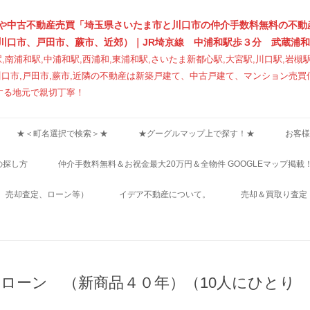
や中古不動産売買「埼玉県さいたま市と川口市の仲介手数料無料の不動
川口市、戸田市、蕨市、近郊）｜JR埼京線 中浦和駅歩３分 武蔵浦和
,南浦和駅,中浦和駅,西浦和,東浦和駅,さいたま新都心駅,大宮駅,川口駅,岩槻
区）川口市,戸田市,蕨市,近隣の不動産は新築戸建て、中古戸建て、マンション
する地元で親切丁寧！
コンテンツへ移動
★＜町名選択で検索＞★
★グーグルマップ上で探す！★
お客様
の探し方
仲介手数料無料＆お祝金最大20万円＆全物件 GOOGLEマップ掲載
、売却査定、ローン等）
イデア不動産について。
売却＆買取り査定
宅ローン （新商品４０年）（10人にひとり