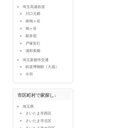
埼玉高速鉄道
川口元郷
南鳩ヶ谷
鳩ヶ谷
新井宿
戸塚安行
浦和美園
埼玉新都市交通
鉄道博物館（大成）
今羽
市区町村で家探し↓
埼玉県
さいたま市西区
さいたま市北区