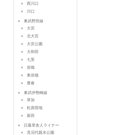
西川口
川口
東武野田線
大宮
北大宮
大宮公園
大和田
七里
岩槻
東岩槻
豊春
東武伊勢崎線
草加
松原団地
新田
日暮里舎人ライナー
見沼代親水公園