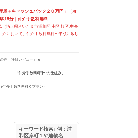
産屋＋キャッシュバック２０万円」（埼
駅15分｜仲介手数料無料
駅,（埼玉県さいたま市浦和区,南区,桜区,中央
売買仲介において、仲介手数料無料〜半額に致し
の声「評価レビュー」★
！
「仲介手数料0円〜の仕組み」
（仲介手数料無料０プラン）
キーワード検索↓ 例：浦
和区岸町１や建物名