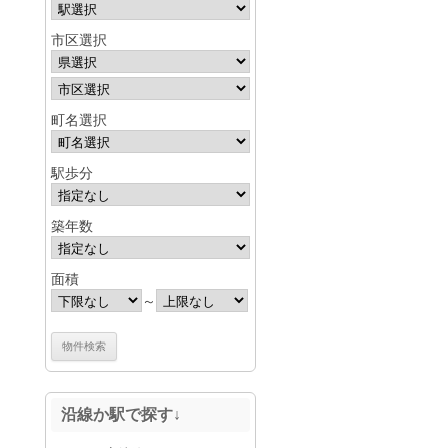
市区選択
町名選択
駅歩分
築年数
面積
～
沿線か駅で探す↓