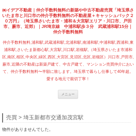
㈱イデア不動産｜仲介手数料無料の新築や中古不動産売買「埼玉県さ
いたま市と川口市の仲介手数料無料の不動産屋＋キャッシュバック２
０万円」（埼玉県さいたま市・浦和＆大宮駅エリア・川口市、戸田
市、蕨市、近郊）｜JR埼京線 中浦和駅歩３分 武蔵浦和駅15分｜
仲介手数料無料
仲介手数料無料,浦和駅,武蔵浦和駅,北浦和駅,南浦和駅,中浦和駅,西浦和,東
浦和駅,さいたま新都心駅,大宮駅,川口駅,岩槻駅,（埼玉県さいたま市浦和
区,南区,桜区,中央区,緑区,西区,大宮区,見沼区,北区,岩槻区）川口市,戸田市,
蕨市,近隣の不動産は新築戸建て、中古戸建て、マンション売買仲介におい
て、仲介手数料無料〜半額に致します。埼玉県で暮らし仕事して40年超。
愛する地元で親切丁寧！
コンテンツへ移動
メニュー
売買 > 埼玉新都市交通加茂宮駅
物件がありませんでした。