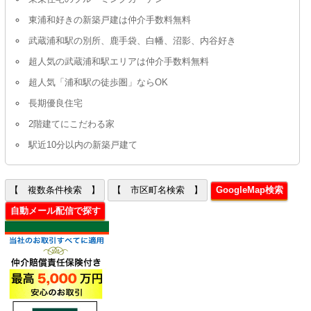
東浦和好きの新築戸建は仲介手数料無料
武蔵浦和駅の別所、鹿手袋、白幡、沼影、内谷好き
超人気の武蔵浦和駅エリアは仲介手数料無料
超人気「浦和駅の徒歩圏」ならOK
長期優良住宅
2階建てにこだわる家
駅近10分以内の新築戸建て
【 複数条件検索 】
【 市区町名検索 】
GoogleMap検索
自動メール配信で探す