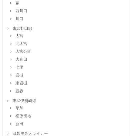
蕨
西川口
川口
東武野田線
大宮
北大宮
大宮公園
大和田
七里
岩槻
東岩槻
豊春
東武伊勢崎線
草加
松原団地
新田
日暮里舎人ライナー