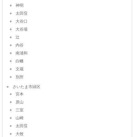
神明
太田窪
大谷口
大谷場
辻
内谷
南浦和
白幡
文蔵
別所
さいたま市緑区
宮本
原山
三室
山崎
太田窪
大牧