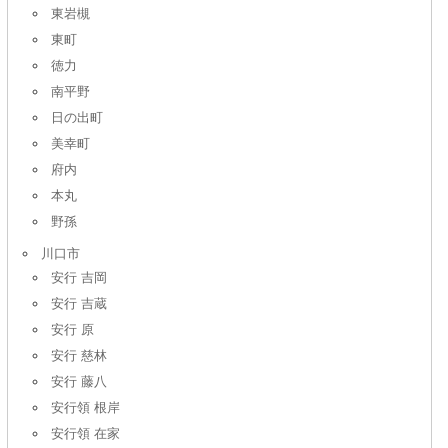
東岩槻
東町
徳力
南平野
日の出町
美幸町
府内
本丸
野孫
川口市
安行 吉岡
安行 吉蔵
安行 原
安行 慈林
安行 藤八
安行領 根岸
安行領 在家