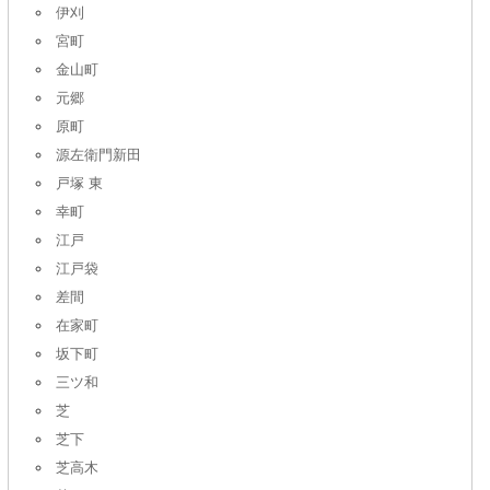
伊刈
宮町
金山町
元郷
原町
源左衛門新田
戸塚 東
幸町
江戸
江戸袋
差間
在家町
坂下町
三ツ和
芝
芝下
芝高木