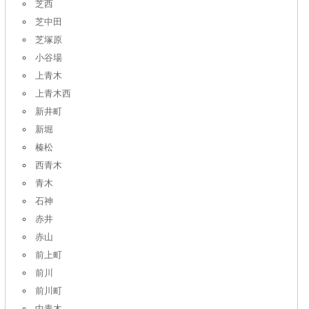
芝西
芝中田
芝塚原
小谷場
上青木
上青木西
新井町
新堀
榛松
西青木
青木
石神
赤井
赤山
前上町
前川
前川町
中青木