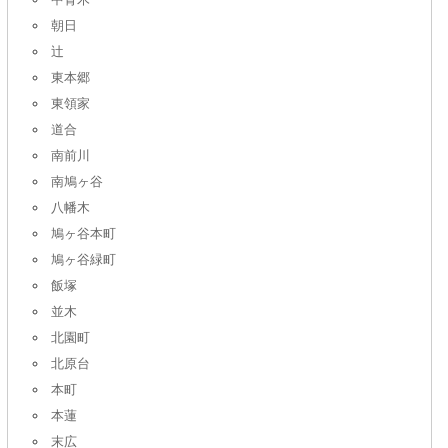
朝日
辻
東本郷
東領家
道合
南前川
南鳩ヶ谷
八幡木
鳩ヶ谷本町
鳩ヶ谷緑町
飯塚
並木
北園町
北原台
本町
本蓮
末広