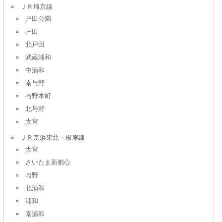
ＪＲ埼京線
戸田公園
戸田
北戸田
武蔵浦和
中浦和
南与野
与野本町
北与野
大宮
ＪＲ京浜東北・根岸線
大宮
さいたま新都心
与野
北浦和
浦和
南浦和