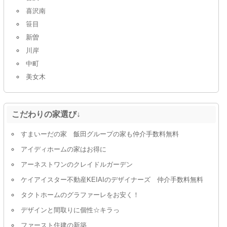
喜沢南
笹目
新曽
川岸
中町
美女木
こだわりの家選び↓
すまいーだの家 飯田グループの家も仲介手数料無料
アイディホームの家はお得に
アーネストワンのクレイドルガーデン
ケイアイスター不動産KEIAIのデザイナーズ 仲介手数料無料
タクトホームのグラファーレをお安く！
デザインと間取りに個性☆キラっ
ファースト住建の新築