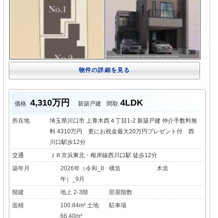
物件の詳細を見る
4,310万円
4LDK
価格
新築戸建
間取
所在地
埼玉県川口市 上青木西４丁目1-2 新築戸建 仲介手数料無
料 4310万円 更にお祝金最大20万円プレゼント付 西
川口駅歩12分
交通
ＪＲ京浜東北・根岸線西川口駅 徒歩12分
築年月
2026年（令和_8
構造
木造
年）_9月
階建
地上 2-3階
部屋階数
面積
100.84m² 土地
駐車場
66.40m²