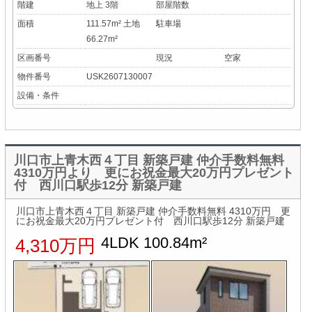
階建
地上 3階
部屋階数
面積
111.57m² 土地
駐車場
66.27m²
区画番号
現況
空家
物件番号
USK2607130007
設備・条件
川口市上青木西４丁目 新築戸建 仲介手数料無料
4310万円より 更にお祝金最大20万円プレゼント
付 西川口駅歩12分 新築戸建
川口市上青木西４丁目 新築戸建 仲介手数料無料 4310万円 更
にお祝金最大20万円プレゼント付 西川口駅歩12分 新築戸建
4LDK 100.84m²
4,310万円