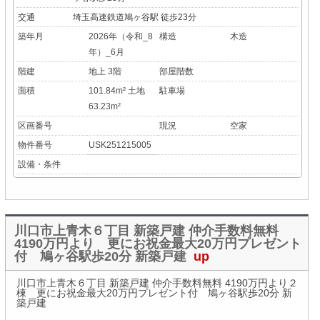
交通
埼玉高速鉄道鳩ヶ谷駅 徒歩23分
築年月
2026年（令和_8
構造
木造
年）_6月
階建
地上 3階
部屋階数
面積
101.84m² 土地
駐車場
63.23m²
区画番号
現況
空家
物件番号
USK251215005
設備・条件
川口市上青木６丁目 新築戸建 仲介手数料無料
4190万円より 更にお祝金最大20万円プレゼント
付 鳩ヶ谷駅歩20分 新築戸建
up
川口市上青木６丁目 新築戸建 仲介手数料無料 4190万円より２
棟 更にお祝金最大20万円プレゼント付 鳩ヶ谷駅歩20分 新
築戸建