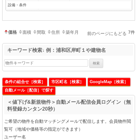
設備・条件
価格
面積
間取
住所
築年月
7件
前のページにもどる
キーワード検索↓ 例：浦和区岸町１や建物名
条件の組合せ［検索］
市区町名［検索］
GoogleMap［検索］
自動メール［配信］で探す
＜値下げ&新規物件＞自動メール配信会員ログイン（無
料登録カンタン20秒）
ご希望の物件を自動マッチングメールで配信します。会員物件閲
覧可（地域や価格等の指定ができます）
ユーザー名