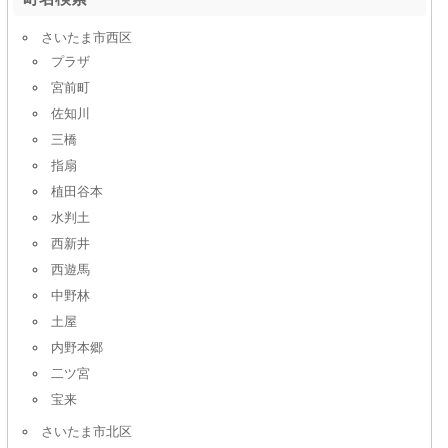
さいたま市西区
プラザ
宮前町
佐知川
三橋
指扇
植田谷本
水判土
西新井
西遊馬
中野林
土屋
内野本郷
二ツ宮
宝来
さいたま市北区