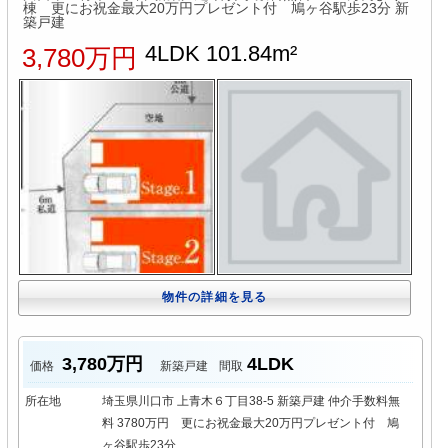
棟 更にお祝金最大20万円プレゼント付 鳩ヶ谷駅歩23分 新
築戸建
4LDK 101.84m²
3,780万円
物件の詳細を見る
3,780万円
4LDK
価格
新築戸建
間取
所在地
埼玉県川口市 上青木６丁目38-5 新築戸建 仲介手数料無
料 3780万円 更にお祝金最大20万円プレゼント付 鳩
ヶ谷駅歩23分