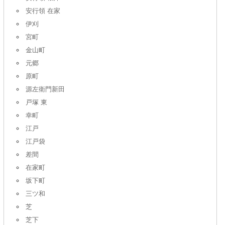
安行領 在家
伊刈
宮町
金山町
元郷
原町
源左衛門新田
戸塚 東
幸町
江戸
江戸袋
差間
在家町
坂下町
三ツ和
芝
芝下