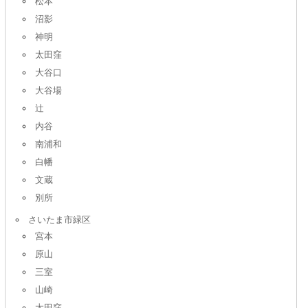
松本
沼影
神明
太田窪
大谷口
大谷場
辻
内谷
南浦和
白幡
文蔵
別所
さいたま市緑区
宮本
原山
三室
山崎
太田窪