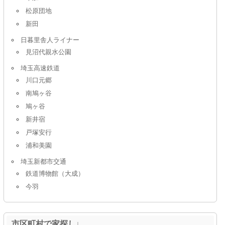
松原団地
新田
日暮里舎人ライナー
見沼代親水公園
埼玉高速鉄道
川口元郷
南鳩ヶ谷
鳩ヶ谷
新井宿
戸塚安行
浦和美園
埼玉新都市交通
鉄道博物館（大成）
今羽
市区町村で家探し↓