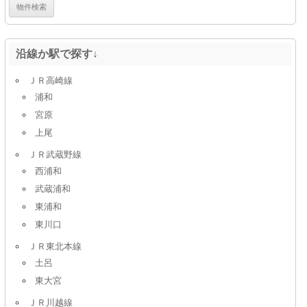
沿線か駅で探す↓
ＪＲ高崎線
浦和
宮原
上尾
ＪＲ武蔵野線
西浦和
武蔵浦和
東浦和
東川口
ＪＲ東北本線
土呂
東大宮
ＪＲ川越線