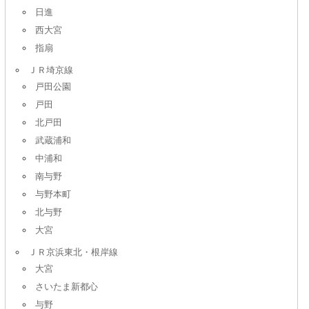
日進
西大宮
指扇
ＪＲ埼京線
戸田公園
戸田
北戸田
武蔵浦和
中浦和
南与野
与野本町
北与野
大宮
ＪＲ京浜東北・根岸線
大宮
さいたま新都心
与野