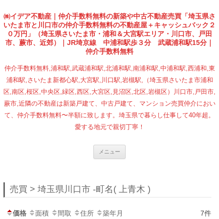
㈱イデア不動産｜仲介手数料無料の新築や中古不動産売買「埼玉県さ
いたま市と川口市の仲介手数料無料の不動産屋＋キャッシュバック２
０万円」（埼玉県さいたま市・浦和＆大宮駅エリア・川口市、戸田
市、蕨市、近郊）｜JR埼京線 中浦和駅歩３分 武蔵浦和駅15分｜
仲介手数料無料
仲介手数料無料,浦和駅,武蔵浦和駅,北浦和駅,南浦和駅,中浦和駅,西浦和,東
浦和駅,さいたま新都心駅,大宮駅,川口駅,岩槻駅,（埼玉県さいたま市浦和
区,南区,桜区,中央区,緑区,西区,大宮区,見沼区,北区,岩槻区）川口市,戸田市,
蕨市,近隣の不動産は新築戸建て、中古戸建て、マンション売買仲介におい
て、仲介手数料無料〜半額に致します。埼玉県で暮らし仕事して40年超。
愛する地元で親切丁寧！
コンテンツへ移動
メニュー
売買 > 埼玉県川口市 -町名( 上青木 )
価格
面積
間取
住所
築年月
7件