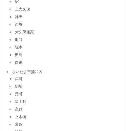
宿
上大久保
神田
西堀
大久保領家
町谷
塚本
田島
白鍬
さいたま市浦和区
岸町
駒場
元町
皇山町
高砂
上木崎
常盤