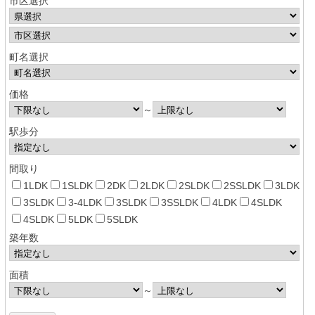
市区選択
町名選択
価格
～
駅歩分
間取り
1LDK
1SLDK
2DK
2LDK
2SLDK
2SSLDK
3LDK
3SLDK
3-4LDK
3SLDK
3SSLDK
4LDK
4SLDK
4SLDK
5LDK
5SLDK
築年数
面積
～