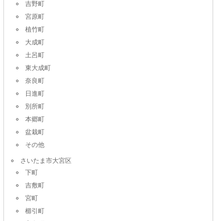
吉野町
宮原町
植竹町
大成町
土呂町
東大成町
奈良町
日進町
別所町
本郷町
盆栽町
その他
さいたま市大宮区
下町
吉敷町
宮町
櫛引町