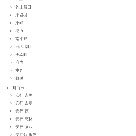
釣上新田
東岩槻
東町
徳力
南平野
日の出町
美幸町
府内
本丸
野孫
川口市
安行 吉岡
安行 吉蔵
安行 原
安行 慈林
安行 藤八
安行領 根岸