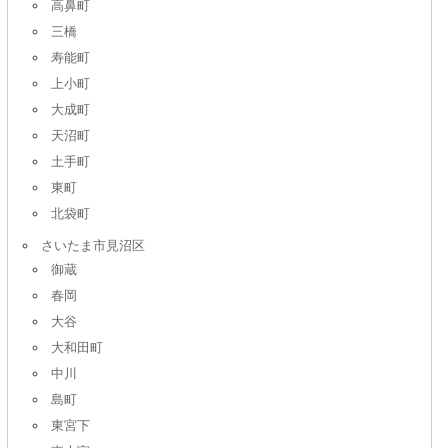
高鼻町
三橋
寿能町
上小町
大成町
天沼町
土手町
東町
北袋町
さいたま市見沼区
御蔵
春岡
大谷
大和田町
中川
島町
東宮下