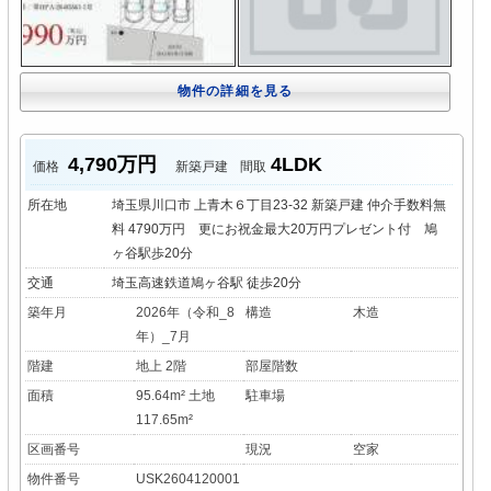
物件の詳細を見る
4,790万円
4LDK
価格
新築戸建
間取
所在地
埼玉県川口市 上青木６丁目23-32 新築戸建 仲介手数料無
料 4790万円 更にお祝金最大20万円プレゼント付 鳩
ヶ谷駅歩20分
交通
埼玉高速鉄道鳩ヶ谷駅 徒歩20分
築年月
2026年（令和_8
構造
木造
年）_7月
階建
地上 2階
部屋階数
面積
95.64m² 土地
駐車場
117.65m²
区画番号
現況
空家
物件番号
USK2604120001