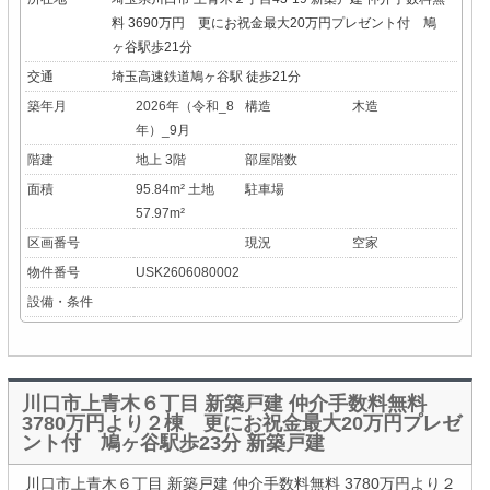
料 3690万円 更にお祝金最大20万円プレゼント付 鳩
ヶ谷駅歩21分
交通
埼玉高速鉄道鳩ヶ谷駅 徒歩21分
築年月
2026年（令和_8
構造
木造
年）_9月
階建
地上 3階
部屋階数
面積
95.84m² 土地
駐車場
57.97m²
区画番号
現況
空家
物件番号
USK2606080002
設備・条件
川口市上青木６丁目 新築戸建 仲介手数料無料
3780万円より２棟 更にお祝金最大20万円プレゼ
ント付 鳩ヶ谷駅歩23分 新築戸建
川口市上青木６丁目 新築戸建 仲介手数料無料 3780万円より２