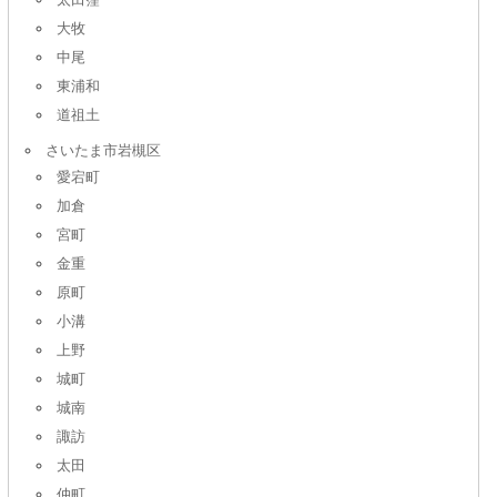
大牧
中尾
東浦和
道祖土
さいたま市岩槻区
愛宕町
加倉
宮町
金重
原町
小溝
上野
城町
城南
諏訪
太田
仲町