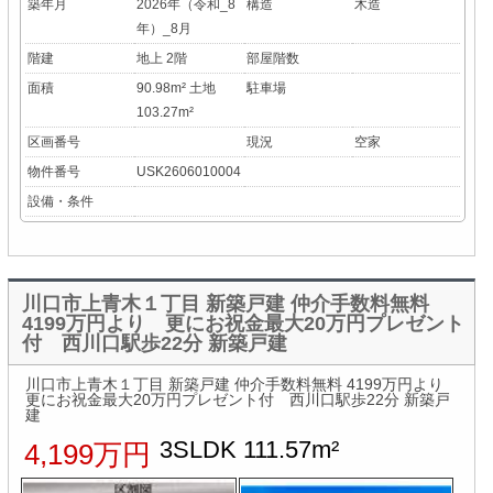
築年月
2026年（令和_8
構造
木造
年）_8月
階建
地上 2階
部屋階数
面積
90.98m² 土地
駐車場
103.27m²
区画番号
現況
空家
物件番号
USK2606010004
設備・条件
川口市上青木１丁目 新築戸建 仲介手数料無料
4199万円より 更にお祝金最大20万円プレゼント
付 西川口駅歩22分 新築戸建
川口市上青木１丁目 新築戸建 仲介手数料無料 4199万円より
更にお祝金最大20万円プレゼント付 西川口駅歩22分 新築戸
建
3SLDK 111.57m²
4,199万円