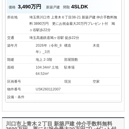
3,490万円
4SLDK
価格
新築戸建
間取
所在地
埼玉県川口市 上青木６丁目38-21 新築戸建 仲介手数料無
料 3890万円 更にお祝金最大20万円プレゼント付 鳩
ヶ谷駅歩22分
交通
埼玉高速鉄道鳩ヶ谷駅 徒歩22分
築年月
2026年（令和_8
構造
木造
年）_3月
階建
地上 2-3階
部屋階数
面積
104.34m² 土地
駐車場
64.52m²
区画番号
現況
空家
物件番号
USK260112007
設備・条件
川口市上青木２丁目 新築戸建 仲介手数料無料
3690万円 更にお祝金最大20万円プレゼント付