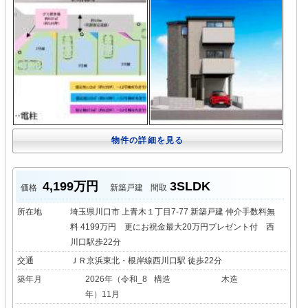
物件の詳細を見る
4,199万円
3SLDK
価格
新築戸建
間取
所在地
埼玉県川口市 上青木１丁目7-77 新築戸建 仲介手数料無
料 4199万円 更にお祝金最大20万円プレゼント付 西
川口駅歩22分
交通
ＪＲ京浜東北・根岸線西川口駅 徒歩22分
築年月
2026年（令和_8
構造
木造
年）11月