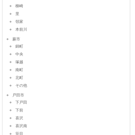
柳崎
里
領家
本前川
蕨市
錦町
中央
塚越
南町
北町
その他
戸田市
下戸田
下前
喜沢
喜沢南
笹目