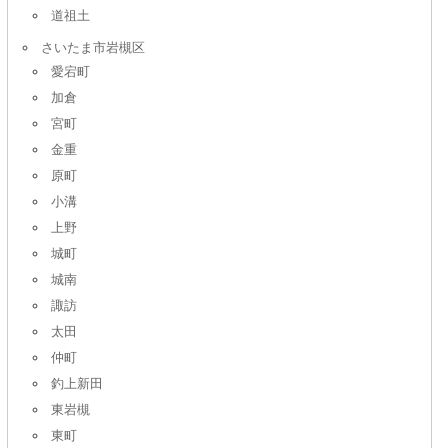
道祖土
さいたま市岩槻区
愛宕町
加倉
宮町
金重
原町
小溝
上野
城町
城南
諏訪
太田
仲町
釣上新田
東岩槻
東町