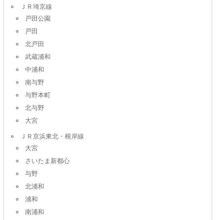
ＪＲ埼京線
戸田公園
戸田
北戸田
武蔵浦和
中浦和
南与野
与野本町
北与野
大宮
ＪＲ京浜東北・根岸線
大宮
さいたま新都心
与野
北浦和
浦和
南浦和