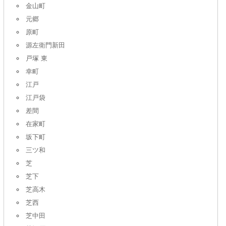
金山町
元郷
原町
源左衛門新田
戸塚 東
幸町
江戸
江戸袋
差間
在家町
坂下町
三ツ和
芝
芝下
芝高木
芝西
芝中田