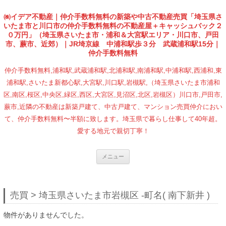
㈱イデア不動産｜仲介手数料無料の新築や中古不動産売買「埼玉県さ
いたま市と川口市の仲介手数料無料の不動産屋＋キャッシュバック２
０万円」（埼玉県さいたま市・浦和＆大宮駅エリア・川口市、戸田
市、蕨市、近郊）｜JR埼京線 中浦和駅歩３分 武蔵浦和駅15分｜
仲介手数料無料
仲介手数料無料,浦和駅,武蔵浦和駅,北浦和駅,南浦和駅,中浦和駅,西浦和,東
浦和駅,さいたま新都心駅,大宮駅,川口駅,岩槻駅,（埼玉県さいたま市浦和
区,南区,桜区,中央区,緑区,西区,大宮区,見沼区,北区,岩槻区）川口市,戸田市,
蕨市,近隣の不動産は新築戸建て、中古戸建て、マンション売買仲介におい
て、仲介手数料無料〜半額に致します。埼玉県で暮らし仕事して40年超。
愛する地元で親切丁寧！
コンテンツへ移動
メニュー
売買 > 埼玉県さいたま市岩槻区 -町名( 南下新井 )
物件がありませんでした。