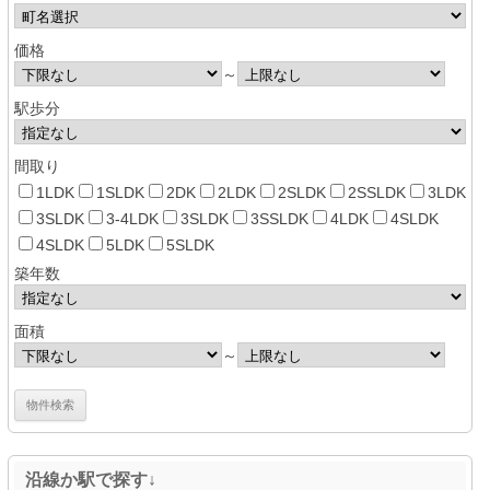
価格
～
駅歩分
間取り
1LDK
1SLDK
2DK
2LDK
2SLDK
2SSLDK
3LDK
3SLDK
3-4LDK
3SLDK
3SSLDK
4LDK
4SLDK
4SLDK
5LDK
5SLDK
築年数
面積
～
沿線か駅で探す↓