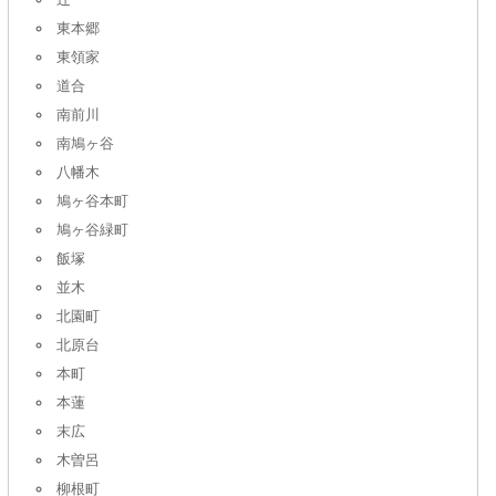
東本郷
東領家
道合
南前川
南鳩ヶ谷
八幡木
鳩ヶ谷本町
鳩ヶ谷緑町
飯塚
並木
北園町
北原台
本町
本蓮
末広
木曽呂
柳根町