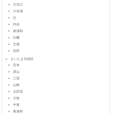
大谷口
大谷場
辻
内谷
南浦和
白幡
文蔵
別所
さいたま市緑区
宮本
原山
三室
山崎
太田窪
大牧
中尾
東浦和