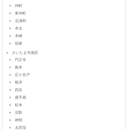
仲町
東仲町
北浦和
本太
木崎
領家
さいたま市南区
円正寺
曲本
広ケ谷戸
根岸
四谷
鹿手袋
松本
沼影
神明
太田窪