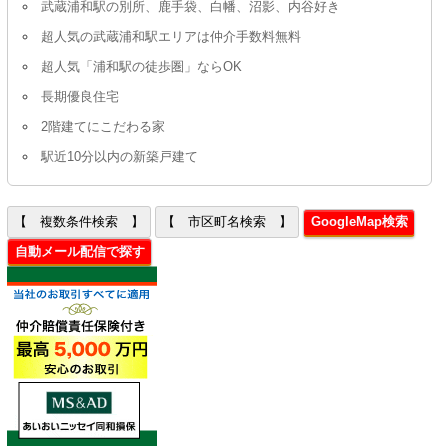
武蔵浦和駅の別所、鹿手袋、白幡、沼影、内谷好き
超人気の武蔵浦和駅エリアは仲介手数料無料
超人気「浦和駅の徒歩圏」ならOK
長期優良住宅
2階建てにこだわる家
駅近10分以内の新築戸建て
【 複数条件検索 】
【 市区町名検索 】
GoogleMap検索
自動メール配信で探す