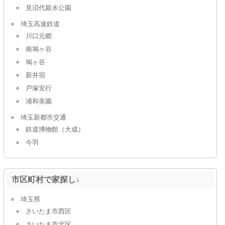
見沼代親水公園
埼玉高速鉄道
川口元郷
南鳩ヶ谷
鳩ヶ谷
新井宿
戸塚安行
浦和美園
埼玉新都市交通
鉄道博物館（大成）
今羽
市区町村で家探し↓
埼玉県
さいたま市西区
さいたま市北区