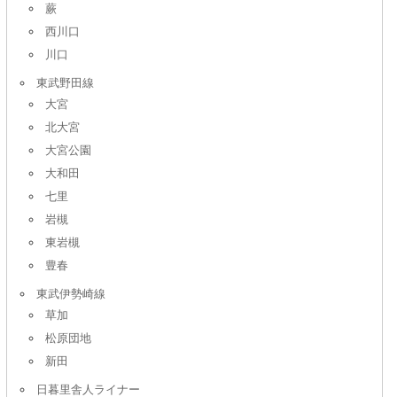
蕨
西川口
川口
東武野田線
大宮
北大宮
大宮公園
大和田
七里
岩槻
東岩槻
豊春
東武伊勢崎線
草加
松原団地
新田
日暮里舎人ライナー