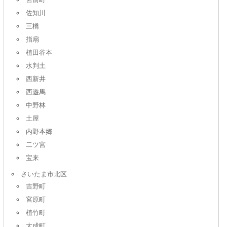
佐知川
三橋
指扇
植田谷本
水判土
西新井
西遊馬
中野林
土屋
内野本郷
二ツ宮
宝来
さいたま市北区
吉野町
宮原町
植竹町
大成町