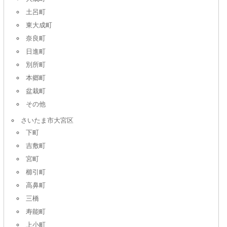
土呂町
東大成町
奈良町
日進町
別所町
本郷町
盆栽町
その他
さいたま市大宮区
下町
吉敷町
宮町
櫛引町
高鼻町
三橋
寿能町
上小町