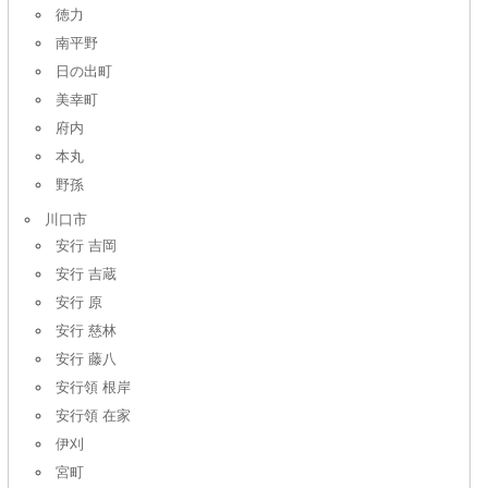
徳力
南平野
日の出町
美幸町
府内
本丸
野孫
川口市
安行 吉岡
安行 吉蔵
安行 原
安行 慈林
安行 藤八
安行領 根岸
安行領 在家
伊刈
宮町