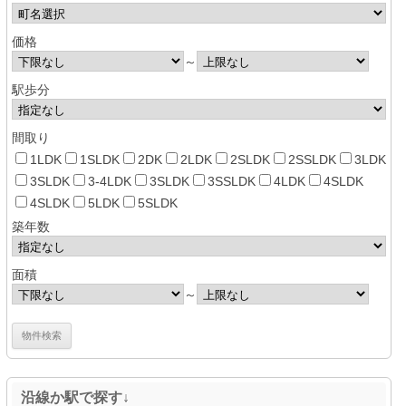
価格
～
駅歩分
間取り
1LDK
1SLDK
2DK
2LDK
2SLDK
2SSLDK
3LDK
3SLDK
3-4LDK
3SLDK
3SSLDK
4LDK
4SLDK
4SLDK
5LDK
5SLDK
築年数
面積
～
沿線か駅で探す↓