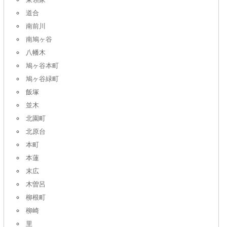
道合
南前川
南鳩ヶ谷
八幡木
鳩ヶ谷本町
鳩ヶ谷緑町
飯塚
並木
北園町
北原台
本町
本蓮
末広
木曽呂
柳根町
柳崎
里