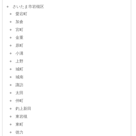
さいたま市岩槻区
愛宕町
加倉
宮町
金重
原町
小溝
上野
城町
城南
諏訪
太田
仲町
釣上新田
東岩槻
東町
徳力