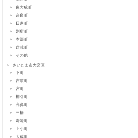
東大成町
奈良町
日進町
別所町
本郷町
盆栽町
その他
さいたま市大宮区
下町
吉敷町
宮町
櫛引町
高鼻町
三橋
寿能町
上小町
大成町