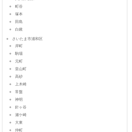
町谷
塚本
田島
白鍬
さいたま市浦和区
岸町
駒場
元町
皇山町
高砂
上木崎
常盤
神明
針ヶ谷
瀬ケ崎
大東
仲町