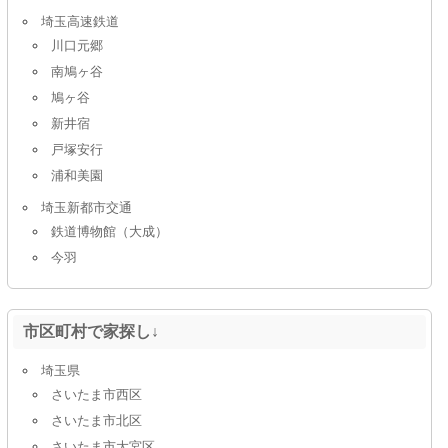
埼玉高速鉄道
川口元郷
南鳩ヶ谷
鳩ヶ谷
新井宿
戸塚安行
浦和美園
埼玉新都市交通
鉄道博物館（大成）
今羽
市区町村で家探し↓
埼玉県
さいたま市西区
さいたま市北区
さいたま市大宮区