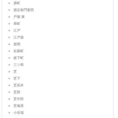
原町
源左衛門新田
戸塚 東
幸町
江戸
江戸袋
差間
在家町
坂下町
三ツ和
芝
芝下
芝高木
芝西
芝中田
芝塚原
小谷場