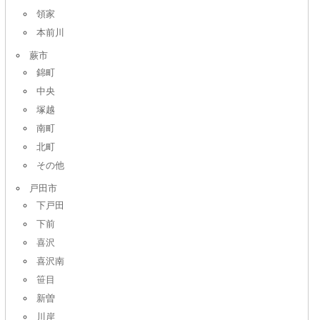
領家
本前川
蕨市
錦町
中央
塚越
南町
北町
その他
戸田市
下戸田
下前
喜沢
喜沢南
笹目
新曽
川岸