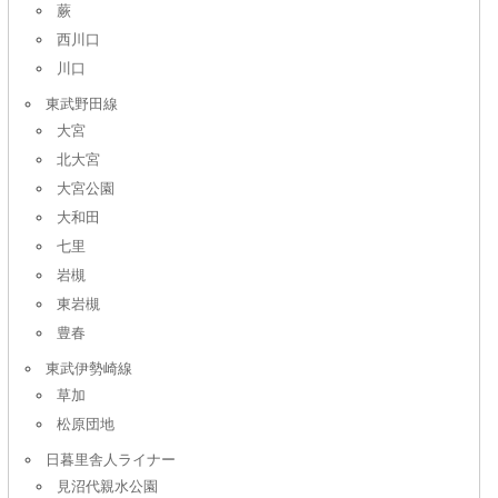
蕨
西川口
川口
東武野田線
大宮
北大宮
大宮公園
大和田
七里
岩槻
東岩槻
豊春
東武伊勢崎線
草加
松原団地
日暮里舎人ライナー
見沼代親水公園