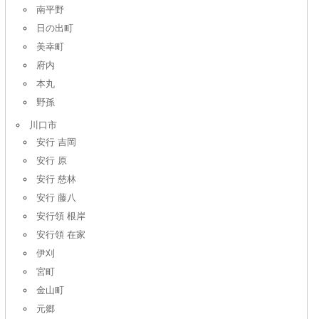
南平野
日の出町
美幸町
府内
本丸
野孫
川口市
安行 吉岡
安行 原
安行 慈林
安行 藤八
安行領 根岸
安行領 在家
伊刈
宮町
金山町
元郷