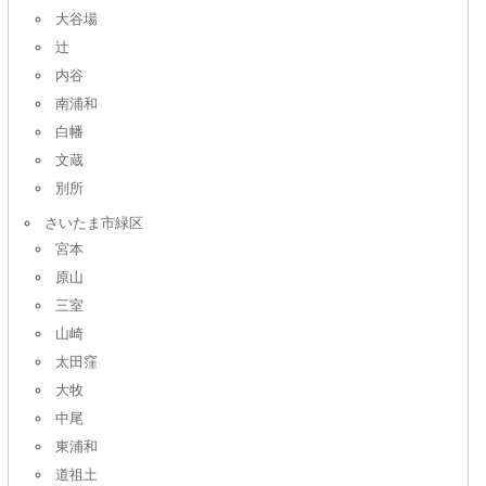
大谷場
辻
内谷
南浦和
白幡
文蔵
別所
さいたま市緑区
宮本
原山
三室
山崎
太田窪
大牧
中尾
東浦和
道祖土