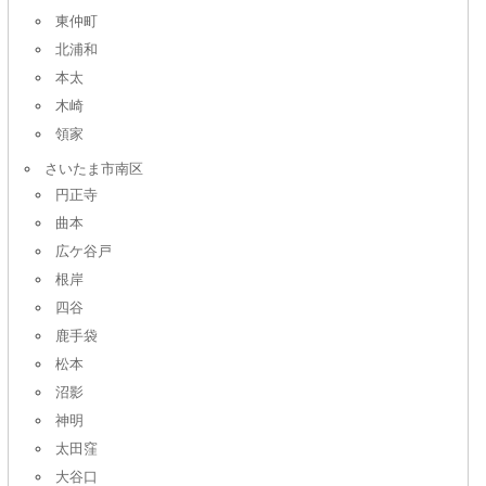
東仲町
北浦和
本太
木崎
領家
さいたま市南区
円正寺
曲本
広ケ谷戸
根岸
四谷
鹿手袋
松本
沼影
神明
太田窪
大谷口