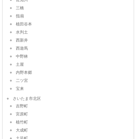
三橋
指扇
植田谷本
水判土
西新井
西遊馬
中野林
土屋
内野本郷
二ツ宮
宝来
さいたま市北区
吉野町
宮原町
植竹町
大成町
土呂町