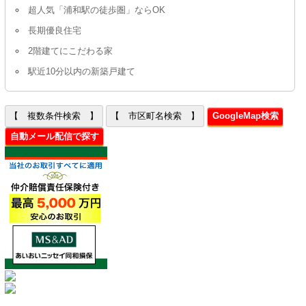
超人気「浦和駅の徒歩圏」ならOK
長期優良住宅
2階建てにこだわる家
駅近10分以内の新築戸建て
【 複数条件検索 】
【 市区町名検索 】
GoogleMap検索
自動メール配信で探す