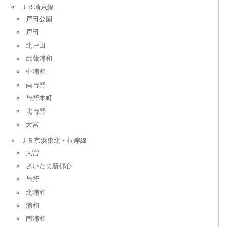
ＪＲ埼京線
戸田公園
戸田
北戸田
武蔵浦和
中浦和
南与野
与野本町
北与野
大宮
ＪＲ京浜東北・根岸線
大宮
さいたま新都心
与野
北浦和
浦和
南浦和