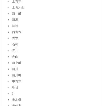
上青木
上青木西
新井町
新堀
榛松
西青木
青木
石神
赤井
赤山
前上町
前川
前川町
中青木
朝日
辻
東本郷
東領家