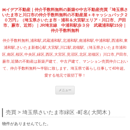
㈱イデア不動産｜仲介手数料無料の新築や中古不動産売買「埼玉県さ
いたま市と川口市の仲介手数料無料の不動産屋＋キャッシュバック２
０万円」（埼玉県さいたま市・浦和＆大宮駅エリア・川口市、戸田
市、蕨市、近郊）｜JR埼京線 中浦和駅歩３分 武蔵浦和駅15分｜
仲介手数料無料
仲介手数料無料,浦和駅,武蔵浦和駅,北浦和駅,南浦和駅,中浦和駅,西浦和,東
浦和駅,さいたま新都心駅,大宮駅,川口駅,岩槻駅,（埼玉県さいたま市浦和
区,南区,桜区,中央区,緑区,西区,大宮区,見沼区,北区,岩槻区）川口市,戸田市,
蕨市,近隣の不動産は新築戸建て、中古戸建て、マンション売買仲介におい
て、仲介手数料無料〜半額に致します。埼玉県で暮らし仕事して40年超。
愛する地元で親切丁寧！
コンテンツへ移動
メニュー
売買 > 埼玉県さいたま市緑区 -町名( 大間木 )
物件がありませんでした。