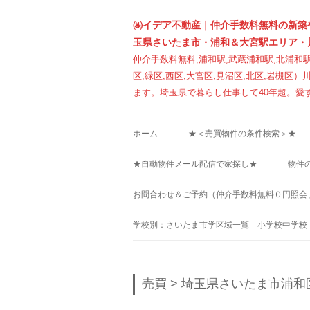
㈱イデア不動産｜仲介手数料無料の新築
玉県さいたま市・浦和＆大宮駅エリア・
仲介手数料無料,浦和駅,武蔵浦和駅,北浦和駅
区,緑区,西区,大宮区,見沼区,北区,岩槻
ます。埼玉県で暮らし仕事して40年超。愛
ホーム
★＜売買物件の条件検索＞★
★自動物件メール配信で家探し★
物件
お問合わせ＆ご予約（仲介手数料無料０円照会
学校別：さいたま市学区域一覧 小学校中学校
売買 > 埼玉県さいたま市浦和区 