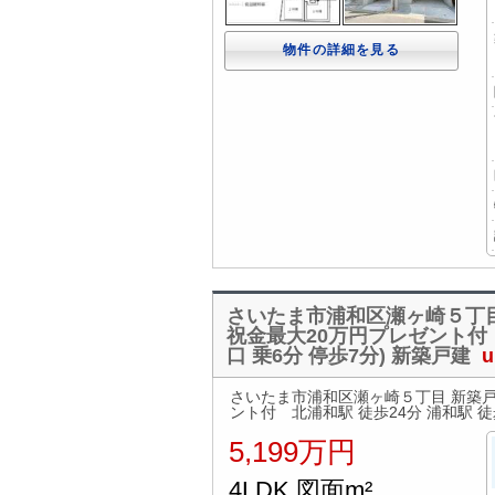
物件の詳細を見る
さいたま市浦和区瀬ヶ崎５丁目
祝金最大20万円プレゼント付 
口 乗6分 停歩7分) 新築戸建
u
さいたま市浦和区瀬ヶ崎５丁目 新築戸
ント付 北浦和駅 徒歩24分 浦和駅 徒
5,199万円
4LDK 図面m²