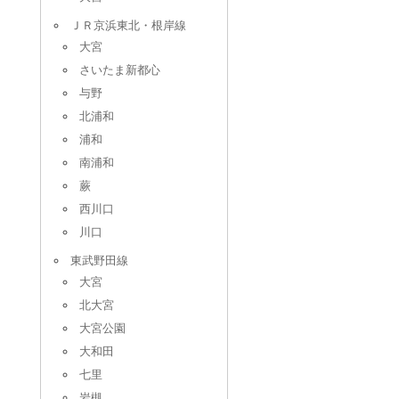
ＪＲ京浜東北・根岸線
大宮
さいたま新都心
与野
北浦和
浦和
南浦和
蕨
西川口
川口
東武野田線
大宮
北大宮
大宮公園
大和田
七里
岩槻