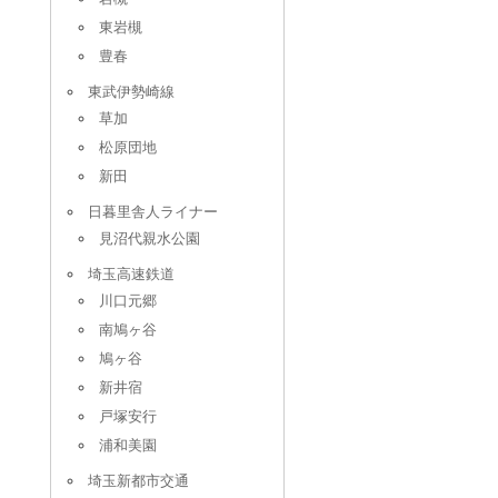
東岩槻
豊春
東武伊勢崎線
草加
松原団地
新田
日暮里舎人ライナー
見沼代親水公園
埼玉高速鉄道
川口元郷
南鳩ヶ谷
鳩ヶ谷
新井宿
戸塚安行
浦和美園
埼玉新都市交通