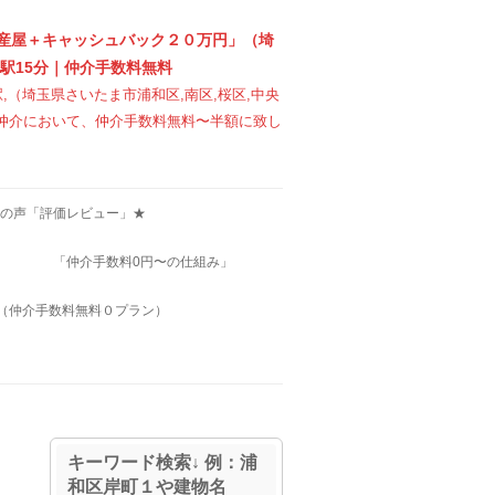
産屋＋キャッシュバック２０万円」（埼
駅15分｜仲介手数料無料
駅,（埼玉県さいたま市浦和区,南区,桜区,中央
売買仲介において、仲介手数料無料〜半額に致し
の声「評価レビュー」★
！
「仲介手数料0円〜の仕組み」
（仲介手数料無料０プラン）
キーワード検索↓ 例：浦
和区岸町１や建物名