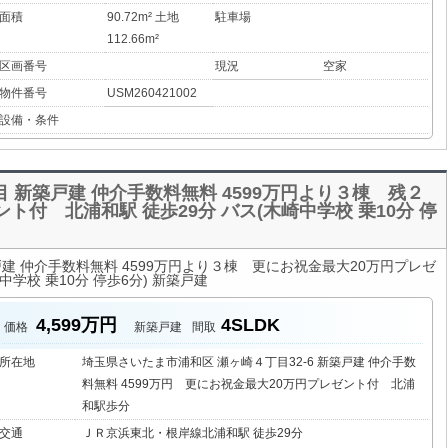
面積
90.72m² 土地
駐車場
112.66m²
区画番号
現況
空家
物件番号
USM260421002
設備・条件
 新築戸建 仲介手数料無料 4599万円より３棟 残２
ト付 北浦和駅 徒歩29分 バス(木崎中学校 乗10分 停
建 仲介手数料無料 4599万円より３棟 更にお祝金最大20万円プレゼ
中学校 乗10分 停歩6分) 新築戸建
4,599万円
4SLDK
価格
新築戸建
間取
所在地
埼玉県さいたま市浦和区 瀬ヶ崎４丁目32-6 新築戸建 仲介手数
料無料 4599万円 更にお祝金最大20万円プレゼント付 北浦
和駅歩分
交通
ＪＲ京浜東北・根岸線北浦和駅 徒歩29分