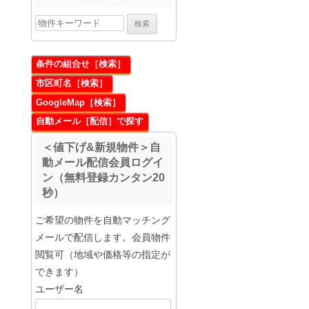
条件の組合せ［検索］
市区町名［検索］
GoogleMap［検索］
自動メール［配信］で探す
＜値下げ&新規物件＞自
動メール配信会員ログイ
ン（無料登録カンタン20
秒）
ご希望の物件を自動マッチング
メールで配信します。会員物件
閲覧可（地域や価格等の指定が
できます）
ユーザー名