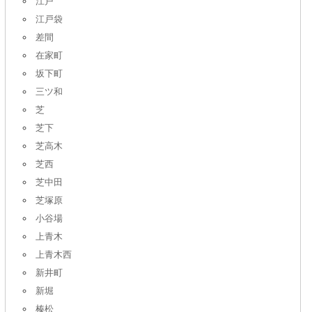
江戸
江戸袋
差間
在家町
坂下町
三ツ和
芝
芝下
芝高木
芝西
芝中田
芝塚原
小谷場
上青木
上青木西
新井町
新堀
榛松