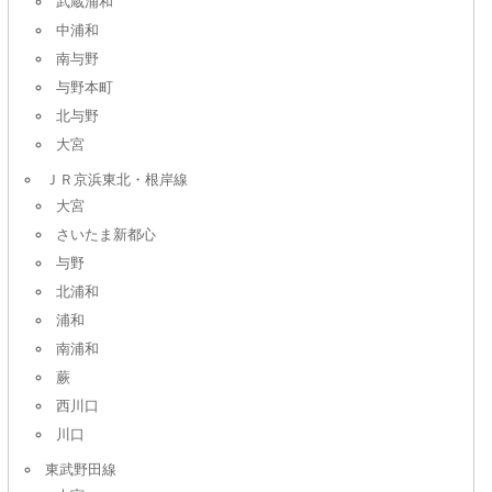
武蔵浦和
中浦和
南与野
与野本町
北与野
大宮
ＪＲ京浜東北・根岸線
大宮
さいたま新都心
与野
北浦和
浦和
南浦和
蕨
西川口
川口
東武野田線