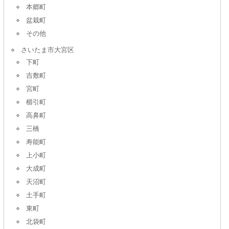
本郷町
盆栽町
その他
さいたま市大宮区
下町
吉敷町
宮町
櫛引町
高鼻町
三橋
寿能町
上小町
大成町
天沼町
土手町
東町
北袋町