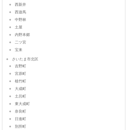
西新井
西遊馬
中野林
土屋
内野本郷
二ツ宮
宝来
さいたま市北区
吉野町
宮原町
植竹町
大成町
土呂町
東大成町
奈良町
日進町
別所町