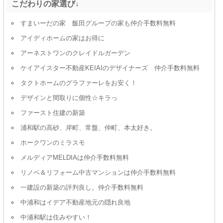
こだわりの家選び↓
すまいーだの家 飯田グループの家も仲介手数料無料
アイディホームの家はお得に
アーネストワンのクレイドルガーデン
ケイアイスター不動産KEIAIのデザイナーズ 仲介手数料無料
タクトホームのグラファーレをお安く！
デザインと間取りに個性☆キラっ
ファースト住建の新築
浦和駅の高砂、岸町、常盤、仲町、本太好き。
ホークワンのミラスモ
メルディアMELDIAは仲介手数料無料
リノベ＆リフォーム中古マンションは仲介手数料無料
一建設の新築の評判良し。仲介手数料無料
中浦和はイデア不動産地元の隠れ良地
中浦和駅は住みやすい！