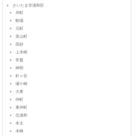
さいたま市浦和区
岸町
駒場
元町
皇山町
高砂
上木崎
常盤
神明
針ヶ谷
瀬ケ崎
大東
仲町
東仲町
北浦和
本太
木崎