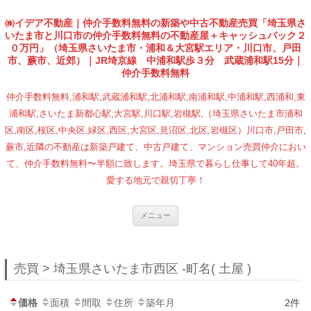
㈱イデア不動産｜仲介手数料無料の新築や中古不動産売買「埼玉県さ
いたま市と川口市の仲介手数料無料の不動産屋＋キャッシュバック２
０万円」（埼玉県さいたま市・浦和＆大宮駅エリア・川口市、戸田
市、蕨市、近郊）｜JR埼京線 中浦和駅歩３分 武蔵浦和駅15分｜
仲介手数料無料
仲介手数料無料,浦和駅,武蔵浦和駅,北浦和駅,南浦和駅,中浦和駅,西浦和,東
浦和駅,さいたま新都心駅,大宮駅,川口駅,岩槻駅,（埼玉県さいたま市浦和
区,南区,桜区,中央区,緑区,西区,大宮区,見沼区,北区,岩槻区）川口市,戸田市,
蕨市,近隣の不動産は新築戸建て、中古戸建て、マンション売買仲介におい
て、仲介手数料無料〜半額に致します。埼玉県で暮らし仕事して40年超。
愛する地元で親切丁寧！
コンテンツへ移動
メニュー
売買 > 埼玉県さいたま市西区 -町名( 土屋 )
価格
面積
間取
住所
築年月
2件