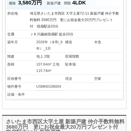
3,580万円
4LDK
価格
新築戸建
間取
所在地
埼玉県さいたま市西区 大字土屋72-11 新築戸建 仲介手数
料無料 3580万円 更にお祝金最大20万円プレゼント
付 指扇駅歩20分
交通
ＪＲ川越線指扇駅 徒歩20分
築年月
2026年（令和_8
構造
木造
年）_3月
階建
地上 2階
部屋階数
面積
107.64m² 土地
駐車場
115.74m²
区画番号
現況
空家
物件番号
USMN0108004
設備・条件
さいたま市西区大字土屋 新築戸建 仲介手数料無料
3680万円 更にお祝金最大20万円プレゼント付