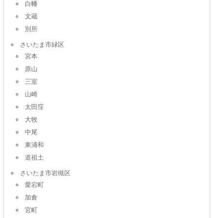
白幡
文蔵
別所
さいたま市緑区
宮本
原山
三室
山崎
太田窪
大牧
中尾
東浦和
道祖土
さいたま市岩槻区
愛宕町
加倉
宮町