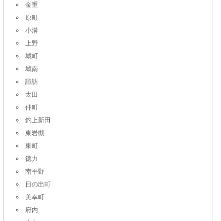
金重
原町
小溝
上野
城町
城南
諏訪
太田
仲町
釣上新田
東岩槻
東町
徳力
南平野
日の出町
美幸町
府内