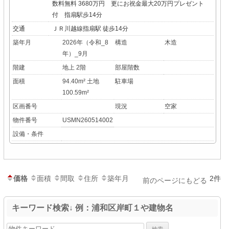
数料無料 3680万円 更にお祝金最大20万円プレゼント
付 指扇駅歩14分
交通
ＪＲ川越線指扇駅 徒歩14分
築年月
2026年（令和_8
構造
木造
年）_9月
階建
地上 2階
部屋階数
面積
94.40m² 土地
駐車場
100.59m²
区画番号
現況
空家
物件番号
USMN260514002
設備・条件
価格
面積
間取
住所
築年月
2件
前のページにもどる
キーワード検索↓ 例：浦和区岸町１や建物名