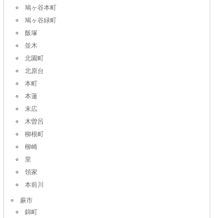
鳩ヶ谷本町
鳩ヶ谷緑町
飯塚
並木
北園町
北原台
本町
本蓮
末広
木曽呂
柳根町
柳崎
里
領家
本前川
蕨市
錦町