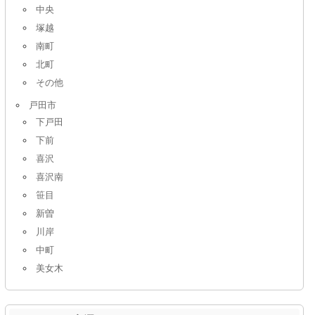
中央
塚越
南町
北町
その他
戸田市
下戸田
下前
喜沢
喜沢南
笹目
新曽
川岸
中町
美女木