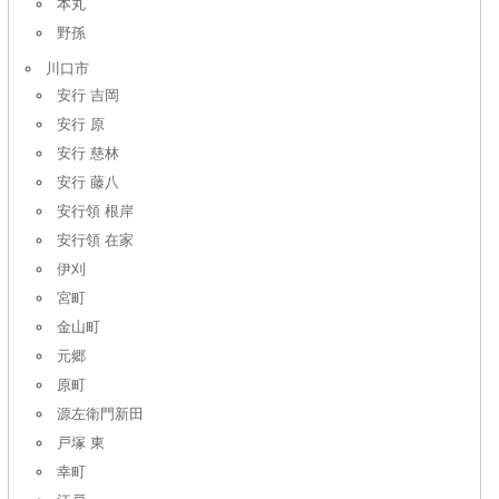
本丸
野孫
川口市
安行 吉岡
安行 原
安行 慈林
安行 藤八
安行領 根岸
安行領 在家
伊刈
宮町
金山町
元郷
原町
源左衛門新田
戸塚 東
幸町