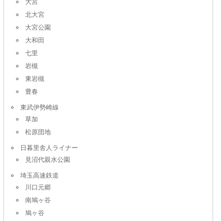
大宮
北大宮
大宮公園
大和田
七里
岩槻
東岩槻
豊春
東武伊勢崎線
草加
松原団地
日暮里舎人ライナー
見沼代親水公園
埼玉高速鉄道
川口元郷
南鳩ヶ谷
鳩ヶ谷