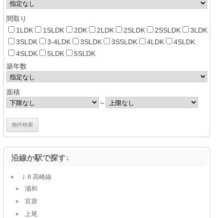
間取り
1LDK
1SLDK
2DK
2LDK
2SLDK
2SSLDK
3LDK
3SLDK
3-4LDK
3SLDK
3SSLDK
4LDK
4SLDK
4SLDK
5LDK
5SLDK
築年数
面積
～
沿線か駅で探す↓
ＪＲ高崎線
浦和
宮原
上尾