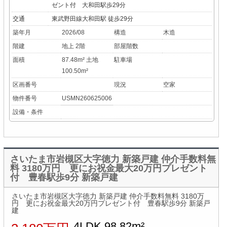
ゼント付 大和田駅歩29分
交通
東武野田線大和田駅 徒歩29分
築年月
2026/08
構造
木造
階建
地上 2階
部屋階数
面積
87.48m² 土地
駐車場
100.50m²
区画番号
現況
空家
物件番号
USMN260625006
設備・条件
さいたま市岩槻区大字徳力 新築戸建 仲介手数料無
料 3180万円 更にお祝金最大20万円プレゼント
付 豊春駅歩9分 新築戸建
さいたま市岩槻区大字徳力 新築戸建 仲介手数料無料 3180万
円 更にお祝金最大20万円プレゼント付 豊春駅歩9分 新築戸
建
4LDK 98.82m²