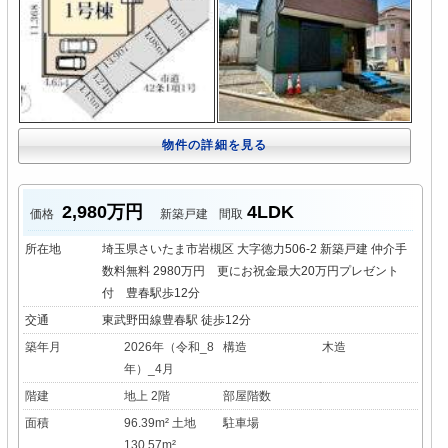
物件の詳細を見る
2,980万円
4LDK
価格
新築戸建
間取
所在地
埼玉県さいたま市岩槻区 大字徳力506-2 新築戸建 仲介手
数料無料 2980万円 更にお祝金最大20万円プレゼント
付 豊春駅歩12分
交通
東武野田線豊春駅 徒歩12分
築年月
2026年（令和_8
構造
木造
年）_4月
階建
地上 2階
部屋階数
面積
96.39m² 土地
駐車場
130.57m²