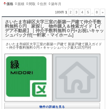
価格
面積
間取
住所
築年月
189件
1
2
3
4
5
..
8
»
さいたま市緑区大字三室の新築一戸建て仲介手数
料無料０円 家探し 物件購入＆検索ガイド【イ
デア不動産】｜仲介手数料無料０円+お祝いキャッ
シュバック付[一軒家・マイホーム]
さいたま市緑区大字三室の新築一戸建て 新築戸建て購入ガイド
＜仲介手数料無料０円＞キャッシュバック最大10万円付
物件の詳細を見る