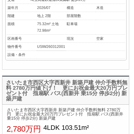
築年月
2026/07
構造
木造
階建
地上 2階
部屋階数
面積
75.32m² 土地
駐車場
72.98m²
区画番号
現況
空家
物件番号
USIW260312001
設備・条件
さいたま市西区大字西新井 新築戸建 仲介手数料無
料 2780万円値下げ！ 更にお祝金最大20万円プレ
ゼント付 指扇駅 バス(西新井 乗15分 停歩2分) 新
築戸建
さいたま市西区大字西新井 新築戸建 仲介手数料無料 2780万
円 更にお祝金最大20万円プレゼント付 指扇駅 バス(西新井
乗15分 停歩2分) 新築戸建
4LDK 103.51m²
2,780万円