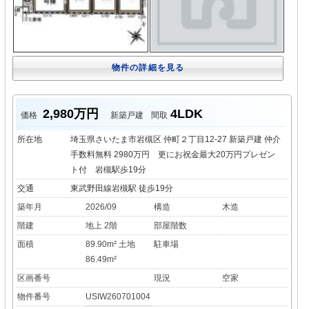
物件の詳細を見る
2,980万円
4LDK
価格
新築戸建
間取
所在地
埼玉県さいたま市岩槻区 仲町２丁目12-27 新築戸建 仲介
手数料無料 2980万円 更にお祝金最大20万円プレゼン
ト付 岩槻駅歩19分
交通
東武野田線岩槻駅 徒歩19分
築年月
2026/09
構造
木造
階建
地上 2階
部屋階数
面積
89.90m² 土地
駐車場
86.49m²
区画番号
現況
空家
物件番号
USIW260701004