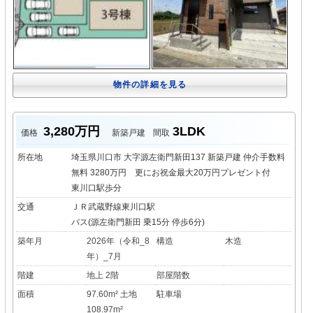
物件の詳細を見る
3,280万円
3LDK
価格
新築戸建
間取
所在地
埼玉県川口市 大字源左衛門新田137 新築戸建 仲介手数料
無料 3280万円 更にお祝金最大20万円プレゼント付
東川口駅歩分
交通
ＪＲ武蔵野線東川口駅
バス(源左衛門新田 乗15分 停歩6分)
築年月
2026年（令和_8
構造
木造
年）_7月
階建
地上 2階
部屋階数
面積
97.60m² 土地
駐車場
108.97m²