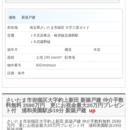
価格
新築戸建
所在地
埼玉県さいたま市緑区 大字三室ガイド
交通
ＪＲ京浜東北・根岸線北浦和駅
ＪＲ武蔵野線
築年月
構造
木造
面積
土地 100 overm²
駐車場
物件番号
IDEAmimuro
設備・条件
さいたま市岩槻区大字釣上新田 新築戸建 仲介手数
料無料 2590万円 更にお祝金最大20万円プレゼン
ト付 浦和美園駅歩19分 新築戸建
up
さいたま市岩槻区大字釣上新田 新築戸建 仲介手数料無料 2590
万円 更にお祝金最大20万円プレゼント付 浦和美園駅歩19分
新築戸建