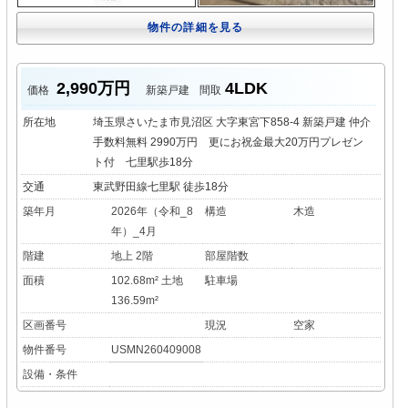
物件の詳細を見る
2,990万円
4LDK
価格
新築戸建
間取
所在地
埼玉県さいたま市見沼区 大字東宮下858-4 新築戸建 仲介
手数料無料 2990万円 更にお祝金最大20万円プレゼン
ト付 七里駅歩18分
交通
東武野田線七里駅 徒歩18分
築年月
2026年（令和_8
構造
木造
年）_4月
階建
地上 2階
部屋階数
面積
102.68m² 土地
駐車場
136.59m²
区画番号
現況
空家
物件番号
USMN260409008
設備・条件