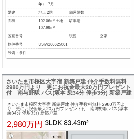
年）_7月
階建
地上 2階
部屋階数
面積
102.06m² 土地
駐車場
107.99m²
区画番号
現況
空家
物件番号
USIW260625001
設備・条件
さいたま市桜区大字宿 新築戸建 仲介手数料無料
2980万円より 更にお祝金最大20万円プレゼント
付 南与野駅 バス(塚本 乗34分 停歩3分) 新築戸建
さいたま市桜区大字宿 新築戸建 仲介手数料無料 2980万円よ
り 更にお祝金最大20万円プレゼント付 南与野駅 バス(塚本
乗34分 停歩3分) 新築戸建
3LDK 83.43m²
2,980万円