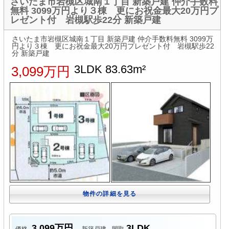
さいたま市岩槻区城南１丁目 新築戸建 仲介手数料
無料 3099万円より３棟 更にお祝金最大20万円プ
レゼント付 岩槻駅歩22分 新築戸建
さいたま市岩槻区城南１丁目 新築戸建 仲介手数料無料 3099万
円より３棟 更にお祝金最大20万円プレゼント付 岩槻駅歩22
分 新築戸建
3LDK 83.63m²
3,099万円
物件の詳細を見る
3,099万円
3LDK
価格
新築戸建
間取