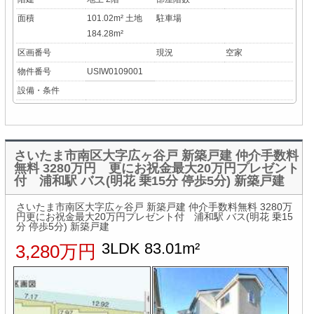
面積
101.02m² 土地
駐車場
184.28m²
区画番号
現況
空家
物件番号
USIW0109001
設備・条件
さいたま市南区大字広ヶ谷戸 新築戸建 仲介手数料
無料 3280万円 更にお祝金最大20万円プレゼント
付 浦和駅 バス(明花 乗15分 停歩5分) 新築戸建
さいたま市南区大字広ヶ谷戸 新築戸建 仲介手数料無料 3280万
円更にお祝金最大20万円プレゼント付 浦和駅 バス(明花 乗15
分 停歩5分) 新築戸建
3LDK 83.01m²
3,280万円