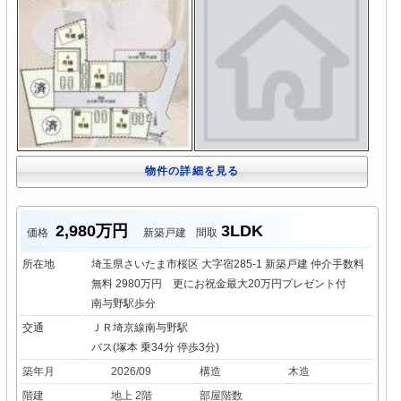
物件の詳細を見る
2,980万円
3LDK
価格
新築戸建
間取
所在地
埼玉県さいたま市桜区 大字宿285-1 新築戸建 仲介手数料
無料 2980万円 更にお祝金最大20万円プレゼント付
南与野駅歩分
交通
ＪＲ埼京線南与野駅
バス(塚本 乗34分 停歩3分)
築年月
2026/09
構造
木造
階建
地上 2階
部屋階数