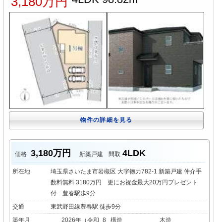
3,180万円
物件の詳細を見る
3,180万円
4LDK
価格
新築戸建
間取
所在地
埼玉県さいたま市岩槻区 大字徳力782-1 新築戸建 仲介手
数料無料 3180万円 更にお祝金最大20万円プレゼント
付 豊春駅歩9分
交通
東武野田線豊春駅 徒歩9分
築年月
2026年（令和_8
構造
木造