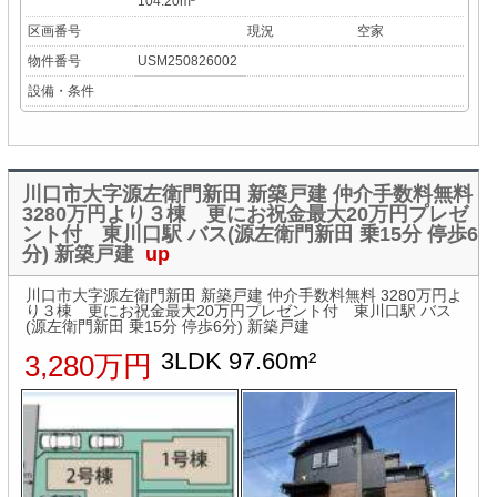
104.20m²
区画番号
現況
空家
物件番号
USM250826002
設備・条件
川口市大字源左衛門新田 新築戸建 仲介手数料無料
3280万円より３棟 更にお祝金最大20万円プレゼ
ント付 東川口駅 バス(源左衛門新田 乗15分 停歩6
分) 新築戸建
up
川口市大字源左衛門新田 新築戸建 仲介手数料無料 3280万円よ
り３棟 更にお祝金最大20万円プレゼント付 東川口駅 バス
(源左衛門新田 乗15分 停歩6分) 新築戸建
3LDK 97.60m²
3,280万円