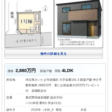
物件の詳細を見る
2,880万円
4LDK
価格
新築戸建
間取
所在地
埼玉県さいたま市岩槻区 大字金重191-3 新築戸建 仲介手
数料無料 2880万円 更にお祝金最大20万円プレゼント
付 岩槻駅歩分
交通
東武野田線岩槻駅 徒歩33分
バス(本宿 乗9分 停歩21分)
築年月
2026年（令和_8
構造
木造