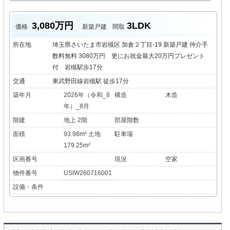
3,080万円
3LDK
価格
新築戸建
間取
所在地
埼玉県さいたま市岩槻区 加倉２丁目-19 新築戸建 仲介手
数料無料 3080万円 更にお祝金最大20万円プレゼント
付 岩槻駅歩17分
交通
東武野田線岩槻駅 徒歩17分
築年月
2026年（令和_8
構造
木造
年）_8月
階建
地上 2階
部屋階数
面積
93.98m² 土地
駐車場
179.25m²
区画番号
現況
空家
物件番号
USIW260716001
設備・条件