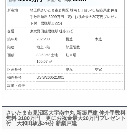
所在地
埼玉県さいたま市岩槻区 城南１丁目5-41 新築戸建 仲介
手数料無料 3099万円 更にお祝金最大20万円プレゼン
ト付 岩槻駅歩22分
交通
東武野田線岩槻駅 徒歩22分
築年月
2026/08
構造
木造
階建
地上 2階
部屋階数
面積
83.63m² 土地
駐車場
105.07m²
区画番号
現況
空家
物件番号
USIW260521001
設備・条件
さいたま市見沼区大字南中丸 新築戸建 仲介手数料
無料 3180万円 更にお祝金最大20万円プレゼント
付 大和田駅歩29分 新築戸建