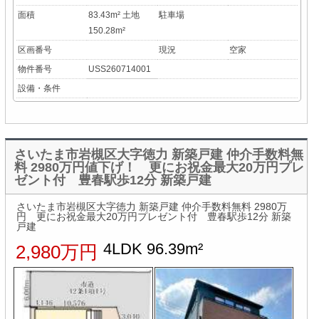
面積
83.43m² 土地
駐車場
150.28m²
区画番号
現況
空家
物件番号
USS260714001
設備・条件
さいたま市岩槻区大字徳力 新築戸建 仲介手数料無
料 2980万円値下げ！ 更にお祝金最大20万円プレ
ゼント付 豊春駅歩12分 新築戸建
さいたま市岩槻区大字徳力 新築戸建 仲介手数料無料 2980万
円 更にお祝金最大20万円プレゼント付 豊春駅歩12分 新築
戸建
4LDK 96.39m²
2,980万円