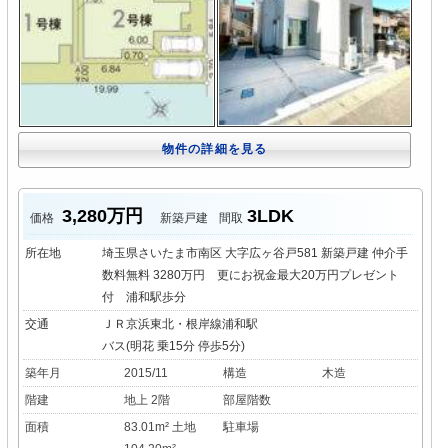
物件の詳細を見る
3,280万円
3LDK
価格
新築戸建
間取
所在地
埼玉県さいたま市南区 大字広ヶ谷戸581 新築戸建 仲介手
数料無料 3280万円 更にお祝金最大20万円プレゼント
付 浦和駅歩分
交通
ＪＲ京浜東北・根岸線浦和駅
バス(明花 乗15分 停歩5分)
築年月
2015/11
構造
木造
階建
地上 2階
部屋階数
面積
83.01m² 土地
駐車場