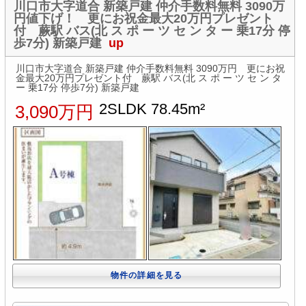
川口市大字道合 新築戸建 仲介手数料無料 3090万
円値下げ！ 更にお祝金最大20万円プレゼント
付 蕨駅 バス(北 ス ポ ー ツ セ ン タ ー 乗17分 停
歩7分) 新築戸建
up
川口市大字道合 新築戸建 仲介手数料無料 3090万円 更にお祝
金最大20万円プレゼント付 蕨駅 バス(北 ス ポ ー ツ セ ン タ
ー 乗17分 停歩7分) 新築戸建
2SLDK 78.45m²
3,090万円
物件の詳細を見る