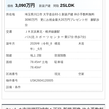
3,090万円
2SLDK
価格
新築戸建
間取
所在地
埼玉県川口市 大字道合93-1 新築戸建 仲介手数料無料
3090万円 更にお祝金最大20万円プレゼント付 蕨駅歩
分
交通
ＪＲ京浜東北・根岸線蕨駅
バス(北 ス ポ ー ツ セ ン タ ー 乗17分 停歩7分)
築年月
2026年（令和_8
構造
木造
年）_6月
階建
地上 2階
部屋階数
面積
78.45m² 土地
駐車場
78.40m²
区画番号
現況
空家
物件番号
USK2604120005
設備・条件