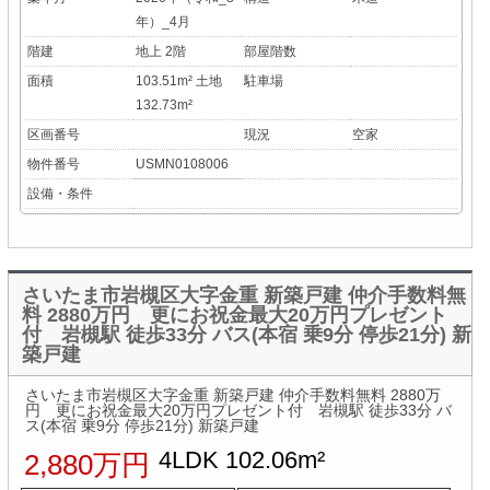
年）_4月
階建
地上 2階
部屋階数
面積
103.51m² 土地
駐車場
132.73m²
区画番号
現況
空家
物件番号
USMN0108006
設備・条件
さいたま市岩槻区大字金重 新築戸建 仲介手数料無
料 2880万円 更にお祝金最大20万円プレゼント
付 岩槻駅 徒歩33分 バス(本宿 乗9分 停歩21分) 新
築戸建
さいたま市岩槻区大字金重 新築戸建 仲介手数料無料 2880万
円 更にお祝金最大20万円プレゼント付 岩槻駅 徒歩33分 バ
ス(本宿 乗9分 停歩21分) 新築戸建
4LDK 102.06m²
2,880万円