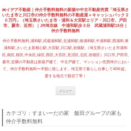
㈱イデア不動産｜仲介手数料無料の新築や中古不動産売買「埼玉県さ
いたま市と川口市の仲介手数料無料の不動産屋＋キャッシュバック２
０万円」（埼玉県さいたま市・浦和＆大宮駅エリア・川口市、戸田
市、蕨市、近郊）｜JR埼京線 中浦和駅歩３分 武蔵浦和駅15分｜
仲介手数料無料
仲介手数料無料,浦和駅,武蔵浦和駅,北浦和駅,南浦和駅,中浦和駅,西浦和,東
浦和駅,さいたま新都心駅,大宮駅,川口駅,岩槻駅,（埼玉県さいたま市浦和
区,南区,桜区,中央区,緑区,西区,大宮区,見沼区,北区,岩槻区）川口市,戸田市,
蕨市,近隣の不動産は新築戸建て、中古戸建て、マンション売買仲介におい
て、仲介手数料無料〜半額に致します。埼玉県で暮らし仕事して40年超。
愛する地元で親切丁寧！
コンテンツへ移動
メニュー
カテゴリ：すまいーだの家 飯田グループの家も
仲介手数料無料