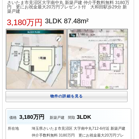
さいたま市見沼区大字南中丸 新築戸建 仲介手数料無料 3180万
円 更にお祝金最大20万円プレゼント付 大和田駅歩29分 新
築戸建
3LDK 87.48m²
3,180万円
物件の詳細を見る
3,180万円
3LDK
価格
新築戸建
間取
所在地
埼玉県さいたま市見沼区 大字南中丸712-6付近 新築戸建
仲介手数料無料 3180万円 更にお祝金最大20万円プレ