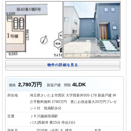
物件の詳細を見る
2,780万円
4LDK
価格
新築戸建
間取
所在地
埼玉県さいたま市西区 大字西新井505-178 新築戸建 仲
介手数料無料 2780万円 更にお祝金最大20万円プレゼ
ント付 指扇駅歩分
交通
ＪＲ川越線指扇駅
バス(西新井 乗15分 停歩2分)
築年月
2026年（令和_8
構造
木造