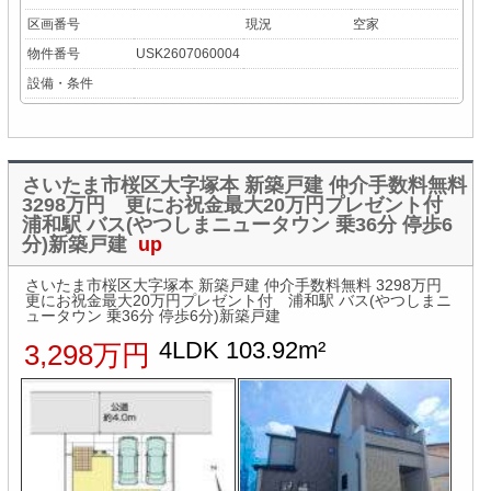
区画番号
現況
空家
物件番号
USK2607060004
設備・条件
さいたま市桜区大字塚本 新築戸建 仲介手数料無料
3298万円 更にお祝金最大20万円プレゼント付
浦和駅 バス(やつしまニュータウン 乗36分 停歩6
分)新築戸建
up
さいたま市桜区大字塚本 新築戸建 仲介手数料無料 3298万円
更にお祝金最大20万円プレゼント付 浦和駅 バス(やつしまニ
ュータウン 乗36分 停歩6分)新築戸建
4LDK 103.92m²
3,298万円