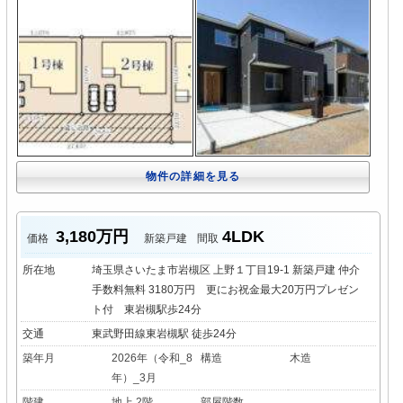
物件の詳細を見る
3,180万円
4LDK
価格
新築戸建
間取
所在地
埼玉県さいたま市岩槻区 上野１丁目19-1 新築戸建 仲介
手数料無料 3180万円 更にお祝金最大20万円プレゼン
ト付 東岩槻駅歩24分
交通
東武野田線東岩槻駅 徒歩24分
築年月
2026年（令和_8
構造
木造
年）_3月
階建
地上 2階
部屋階数