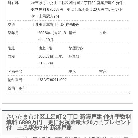
所在地
埼玉県さいたま市北区 植竹町２丁目21 新築戸建 仲介手
数料無料 6799万円 更にお祝金最大20万円プレゼント
付 土呂駅歩9分
交通
ＪＲ東北本線土呂駅 徒歩9分
築年月
2026年（令和_8
構造
木造
年）10月
階建
地上 2階
部屋階数
面積
106.17m² 土地
駐車場
118.17m²
区画番号
現況
空家
物件番号
USIW260611002
設備・条件
さいたま市北区土呂町２丁目 新築戸建 仲介手数料
無料 6899万円 更にお祝金最大20万円プレゼント
付 土呂駅歩7分 新築戸建