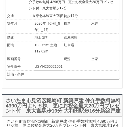
介手数料無料 4298万円 更にお祝金最大20万円プレゼ
ント付 東大宮駅歩17分
交通
ＪＲ東北本線東大宮駅 徒歩17分
築年月
2026年（令和_8
構造
木造
年）_4月
階建
地上 2階
部屋階数
面積
108.75m² 土地
駐車場
112.02m²
区画番号
現況
空家
物件番号
USMN260521001
設備・条件
さいたま市見沼区堀崎町 新築戸建 仲介手数料無料
4390万円より６棟 更にお祝金最大20万円プレゼ
ント付 東大宮駅歩19分 大和田駅歩16分新築戸建
さいたま市見沼区堀崎町 新築戸建 仲介手数料無料 4390万円よ
り６棟 更にお祝金最大20万円プレゼント付 東大宮駅歩19分