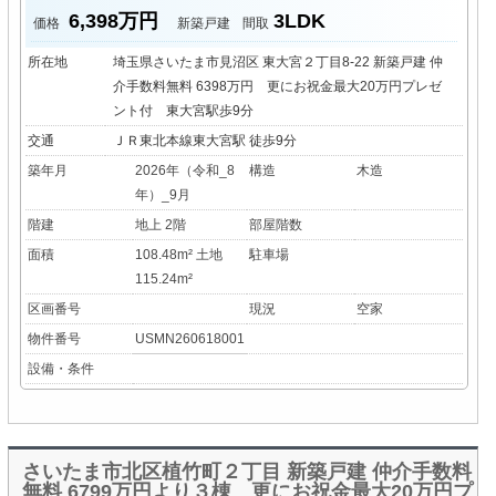
6,398万円
3LDK
価格
新築戸建
間取
所在地
埼玉県さいたま市見沼区 東大宮２丁目8-22 新築戸建 仲
介手数料無料 6398万円 更にお祝金最大20万円プレゼ
ント付 東大宮駅歩9分
交通
ＪＲ東北本線東大宮駅 徒歩9分
築年月
2026年（令和_8
構造
木造
年）_9月
階建
地上 2階
部屋階数
面積
108.48m² 土地
駐車場
115.24m²
区画番号
現況
空家
物件番号
USMN260618001
設備・条件
さいたま市北区植竹町２丁目 新築戸建 仲介手数料
無料 6799万円より３棟 更にお祝金最大20万円プ