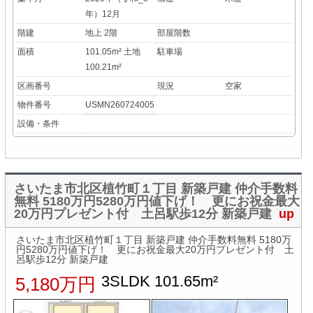
年）12月
階建
地上 2階
部屋階数
面積
101.05m² 土地
駐車場
100.21m²
区画番号
現況
空家
物件番号
USMN260724005
設備・条件
さいたま市北区植竹町１丁目 新築戸建 仲介手数料
無料 5180万円5280万円値下げ！ 更にお祝金最大
20万円プレゼント付 土呂駅歩12分 新築戸建
up
さいたま市北区植竹町１丁目 新築戸建 仲介手数料無料 5180万
円5280万円値下げ！ 更にお祝金最大20万円プレゼント付 土
呂駅歩12分 新築戸建
3SLDK 101.65m²
5,180万円