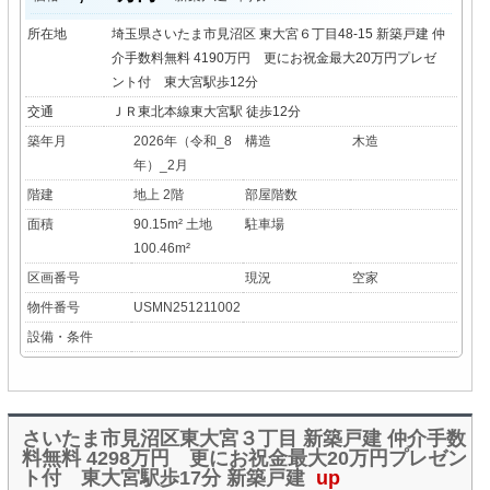
所在地
埼玉県さいたま市見沼区 東大宮６丁目48-15 新築戸建 仲
介手数料無料 4190万円 更にお祝金最大20万円プレゼ
ント付 東大宮駅歩12分
交通
ＪＲ東北本線東大宮駅 徒歩12分
築年月
2026年（令和_8
構造
木造
年）_2月
階建
地上 2階
部屋階数
面積
90.15m² 土地
駐車場
100.46m²
区画番号
現況
空家
物件番号
USMN251211002
設備・条件
さいたま市見沼区東大宮３丁目 新築戸建 仲介手数
料無料 4298万円 更にお祝金最大20万円プレゼン
ト付 東大宮駅歩17分 新築戸建
up