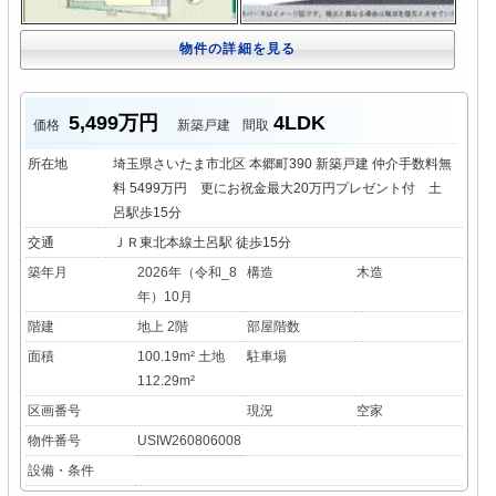
物件の詳細を見る
5,499万円
4LDK
価格
新築戸建
間取
所在地
埼玉県さいたま市北区 本郷町390 新築戸建 仲介手数料無
料 5499万円 更にお祝金最大20万円プレゼント付 土
呂駅歩15分
交通
ＪＲ東北本線土呂駅 徒歩15分
築年月
2026年（令和_8
構造
木造
年）10月
階建
地上 2階
部屋階数
面積
100.19m² 土地
駐車場
112.29m²
区画番号
現況
空家
物件番号
USIW260806008
設備・条件