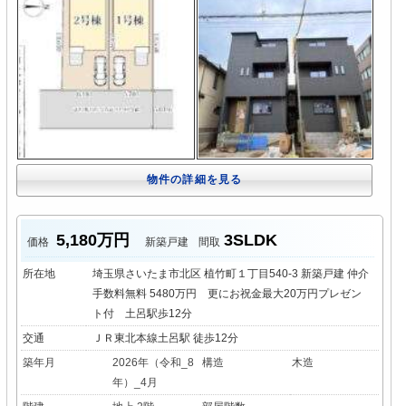
物件の詳細を見る
5,180万円
3SLDK
価格
新築戸建
間取
所在地
埼玉県さいたま市北区 植竹町１丁目540-3 新築戸建 仲介
手数料無料 5480万円 更にお祝金最大20万円プレゼン
ト付 土呂駅歩12分
交通
ＪＲ東北本線土呂駅 徒歩12分
築年月
2026年（令和_8
構造
木造
年）_4月