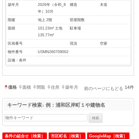
築年月
2026年（令和_8
構造
木造
年）10月
階建
地上 2階
部屋階数
面積
101.23m² 土地
駐車場
135.77m²
区画番号
現況
空家
物件番号
USMN260709002
設備・条件
価格
面積
間取
住所
築年月
14件
前のページにもどる
キーワード検索↓ 例：浦和区岸町１や建物名
条件の組合せ［検索］
市区町名［検索］
GoogleMap［検索］