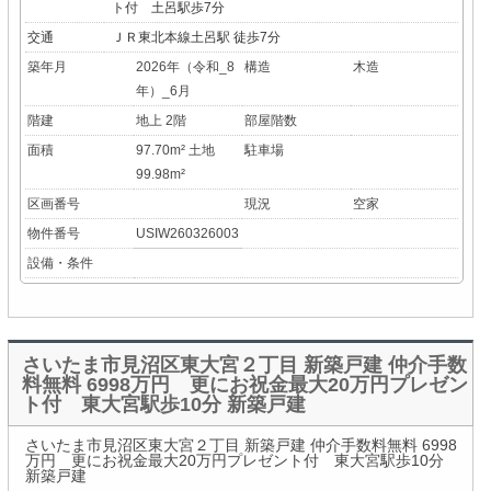
ト付 土呂駅歩7分
交通
ＪＲ東北本線土呂駅 徒歩7分
築年月
2026年（令和_8
構造
木造
年）_6月
階建
地上 2階
部屋階数
面積
97.70m² 土地
駐車場
99.98m²
区画番号
現況
空家
物件番号
USIW260326003
設備・条件
さいたま市見沼区東大宮２丁目 新築戸建 仲介手数
料無料 6998万円 更にお祝金最大20万円プレゼン
ト付 東大宮駅歩10分 新築戸建
さいたま市見沼区東大宮２丁目 新築戸建 仲介手数料無料 6998
万円 更にお祝金最大20万円プレゼント付 東大宮駅歩10分
新築戸建