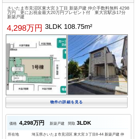
さいたま市見沼区東大宮３丁目 新築戸建 仲介手数料無料 4298
万円 更にお祝金最大20万円プレゼント付 東大宮駅歩17分
新築戸建
3LDK 108.75m²
4,298万円
物件の詳細を見る
4,298万円
3LDK
価格
新築戸建
間取
所在地
埼玉県さいたま市見沼区 東大宮３丁目8-44 新築戸建 仲