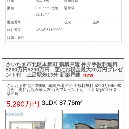
階建
地上 2階
部屋階数
面積
101.65m² 土地
駐車場
82.10m²
区画番号
現況
空家
物件番号
USIW251120003
設備・条件
さいたま市北区本郷町 新築戸建 仲介手数料無料
5290万円5290万円 更にお祝金最大20万円プレゼ
ント付 土呂駅歩13分 新築戸建
new
さいたま市北区本郷町 新築戸建 仲介手数料無料 5290万円5290
万円 更にお祝金最大20万円プレゼント付 土呂駅歩13分 新
築戸建
3LDK 87.76m²
5,290万円