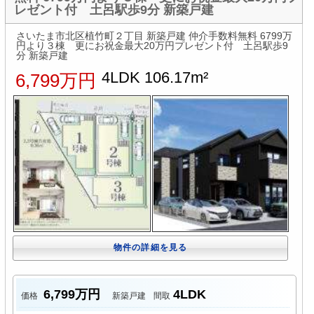
レゼント付 土呂駅歩9分 新築戸建
さいたま市北区植竹町２丁目 新築戸建 仲介手数料無料 6799万
円より３棟 更にお祝金最大20万円プレゼント付 土呂駅歩9
分 新築戸建
4LDK 106.17m²
6,799万円
物件の詳細を見る
6,799万円
4LDK
価格
新築戸建
間取