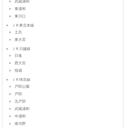
武蔵浦和
東浦和
東川口
ＪＲ東北本線
土呂
東大宮
ＪＲ川越線
日進
西大宮
指扇
ＪＲ埼京線
戸田公園
戸田
北戸田
武蔵浦和
中浦和
南与野