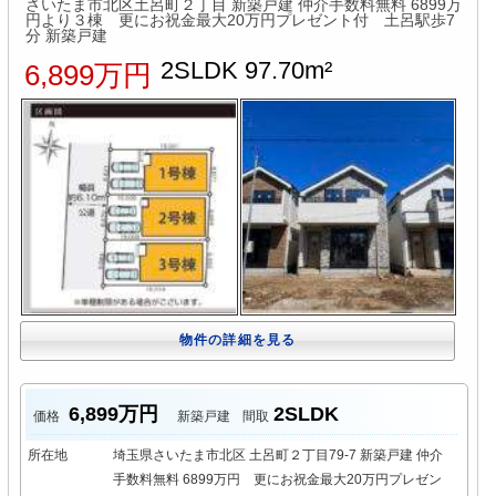
さいたま市北区土呂町２丁目 新築戸建 仲介手数料無料 6899万
円より３棟 更にお祝金最大20万円プレゼント付 土呂駅歩7
分 新築戸建
2SLDK 97.70m²
6,899万円
物件の詳細を見る
6,899万円
2SLDK
価格
新築戸建
間取
所在地
埼玉県さいたま市北区 土呂町２丁目79-7 新築戸建 仲介
手数料無料 6899万円 更にお祝金最大20万円プレゼン