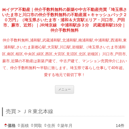
㈱イデア不動産｜仲介手数料無料の新築や中古不動産売買「埼玉県さ
いたま市と川口市の仲介手数料無料の不動産屋＋キャッシュバック２
０万円」（埼玉県さいたま市・浦和＆大宮駅エリア・川口市、戸田
市、蕨市、近郊）｜JR埼京線 中浦和駅歩３分 武蔵浦和駅15分｜
仲介手数料無料
仲介手数料無料,浦和駅,武蔵浦和駅,北浦和駅,南浦和駅,中浦和駅,西浦和,東
浦和駅,さいたま新都心駅,大宮駅,川口駅,岩槻駅,（埼玉県さいたま市浦和
区,南区,桜区,中央区,緑区,西区,大宮区,見沼区,北区,岩槻区）川口市,戸田市,
蕨市,近隣の不動産は新築戸建て、中古戸建て、マンション売買仲介におい
て、仲介手数料無料〜半額に致します。埼玉県で暮らし仕事して40年超。
愛する地元で親切丁寧！
コンテンツへ移動
メニュー
売買 > ＪＲ東北本線
価格
面積
間取
住所
築年月
14件