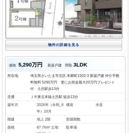
物件の詳細を見る
5,290万円
3LDK
価格
新築戸建
間取
所在地
埼玉県さいたま市北区 本郷町1502-3 新築戸建 仲介手数
料無料 5290万円 更にお祝金最大20万円プレゼント
付 土呂駅歩13分
交通
ＪＲ東北本線土呂駅 徒歩13分
築年月
2026年（令和_8
構造
木造
年）10月
階建
地上 2階
部屋階数
面積
87.76m² 土地
駐車場