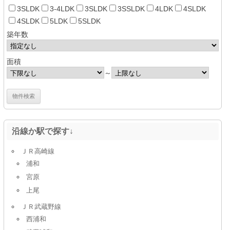
3SLDK
3-4LDK
3SLDK
3SSLDK
4LDK
4SLDK
4SLDK
5LDK
5SLDK
築年数
面積
～
沿線か駅で探す↓
ＪＲ高崎線
浦和
宮原
上尾
ＪＲ武蔵野線
西浦和