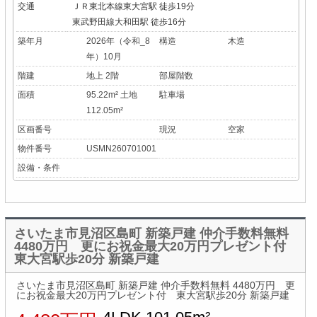
交通
ＪＲ東北本線東大宮駅 徒歩19分
東武野田線大和田駅 徒歩16分
築年月
2026年（令和_8
構造
木造
年）10月
階建
地上 2階
部屋階数
面積
95.22m² 土地
駐車場
112.05m²
区画番号
現況
空家
物件番号
USMN260701001
設備・条件
さいたま市見沼区島町 新築戸建 仲介手数料無料
4480万円 更にお祝金最大20万円プレゼント付
東大宮駅歩20分 新築戸建
さいたま市見沼区島町 新築戸建 仲介手数料無料 4480万円 更
にお祝金最大20万円プレゼント付 東大宮駅歩20分 新築戸建