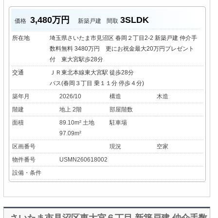
3,480万円
3SLDK
価格
新築戸建
間取
所在地
埼玉県さいたま市見沼区 春岡２丁目2-2 新築戸建 仲介手
数料無料 3480万円 更にお祝金最大20万円プレゼント
付 東大宮駅歩28分
交通
ＪＲ東北本線東大宮駅 徒歩28分
バス(春岡３丁目 乗１１分 停歩４分)
築年月
2026/10
構造
木造
階建
地上 2階
部屋階数
面積
89.10m² 土地
駐車場
97.09m²
区画番号
現況
空家
物件番号
USMN260618002
設備・条件
さいたま市見沼区東大宮６丁目 新築戸建 仲介手数