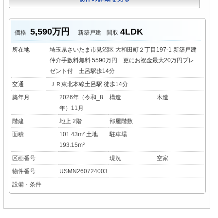
5,590万円
4LDK
価格
新築戸建
間取
所在地
埼玉県さいたま市見沼区 大和田町２丁目197-1 新築戸建
仲介手数料無料 5590万円 更にお祝金最大20万円プレ
ゼント付 土呂駅歩14分
交通
ＪＲ東北本線土呂駅 徒歩14分
築年月
2026年（令和_8
構造
木造
年）11月
階建
地上 2階
部屋階数
面積
101.43m² 土地
駐車場
193.15m²
区画番号
現況
空家
物件番号
USMN260724003
設備・条件