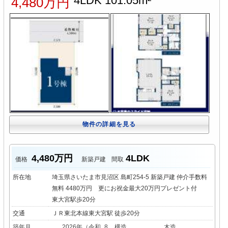
4LDK 101.05m²
4,480万円
物件の詳細を見る
4,480万円
4LDK
価格
新築戸建
間取
所在地
埼玉県さいたま市見沼区 島町254-5 新築戸建 仲介手数料
無料 4480万円 更にお祝金最大20万円プレゼント付
東大宮駅歩20分
交通
ＪＲ東北本線東大宮駅 徒歩20分
築年月
2026年（令和_8
構造
木造