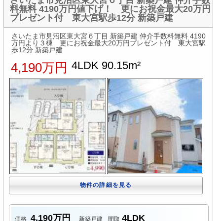
料無料 4190万円値下げ！ 更にお祝金最大20万円
プレゼント付 東大宮駅歩12分 新築戸建
さいたま市見沼区東大宮６丁目 新築戸建 仲介手数料無料 4190
万円より３棟 更にお祝金最大20万円プレゼント付 東大宮駅
歩12分 新築戸建
4LDK 90.15m²
4,190万円
物件の詳細を見る
4,190万円
4LDK
価格
新築戸建
間取